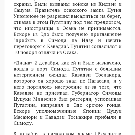
охраны. Были вызваны войска из Хидзэн и
Сацума. Правитель осакского замка Цутия
Унэмэноеё не разрешил высадиться на берег,
отказав в этом Путятину под тем предлогом,
что иностранцы в Осака не принимаются.
Вскоре из Эдо было получено приглашение
"прибыть в Симода на Идзу и начать
переговоры с Кавадзи". Путятин согласился и
10 ноября отплыл из Осака.
«Диана» 2 декабря, как ей и было назначено,
вошла в порт Симода. Путятин с большим
нетерпением ожидал Кавадзи Тосиакира,
которого он хорошо знал по Нагасаки, и у
него портилось настроение из-за того, что
Кавадзи не приезжал. Губернатор Симоды
Цуцуки Минэсигэ был растерян, успокаивал
Путятина, направил в Эдо срочно гонца.
Вскоре уполномоченные Японии Цуцуи
Масанори и Кавадзи Тосиакира прибыли в
Симоду.
8 декабря в симодском храме Гёкусэндзи