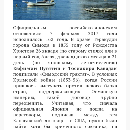
Официальным российско-японским
отношениям 7 февраля 2017 года
исполнилось 162 года. В храме Теракудзи
города Симода в 1855 году от Рождества
Христова 26 января (по старому стилю) или в
первый год Ансэя, двенадцатого месяца в 21
день (по японскому летосчислению)
Евфимий Путятин
и
Тосиакира Кавадзи
подписали «Симодский трактат». В условиях
Крымской войны (1853-56), когда России
пришлось выступать против целого блока
стран, поддерживающих Османскую
империю, такой договор трубно
переоценить. Учитывая, что сначала
официальная Япония не пошла на
переговоры, подписав между тем
Канагавский договор - с США, нужно было
найти хотя бы временного союзника, на