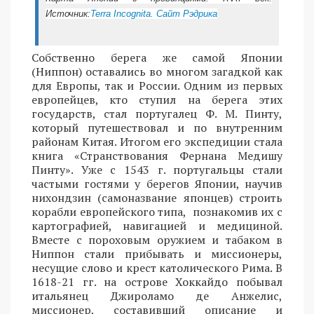
Источник:
Terra Incognita. Сайт Рэдрика
Собственно берега же самой Японии
(Ниппон) оставались во многом загадкой как
для Европы, так и России. Одним из первых
европейцев, кто ступил на берега этих
государств, стал португалец Ф. М. Пинту,
который путешествовал и по внутренним
районам Китая. Итогом его экспедиции стала
книга «Странствования Фернана Медишу
Пинту». Уже с 1543 г. португальцы стали
частыми гостями у берегов Японии, научив
нихондзин (самоназвание японцев) строить
корабли европейского типа, познакомив их с
картографией, навигацией и медициной.
Вместе с пороховым оружием и табаком в
Ниппон стали прибывать и миссионеры,
несущие слово и крест католического Рима. В
1618-21 гг. на острове Хоккайдо побывал
итальянец Джироламо де Анжелис,
миссионер, составивший описание и