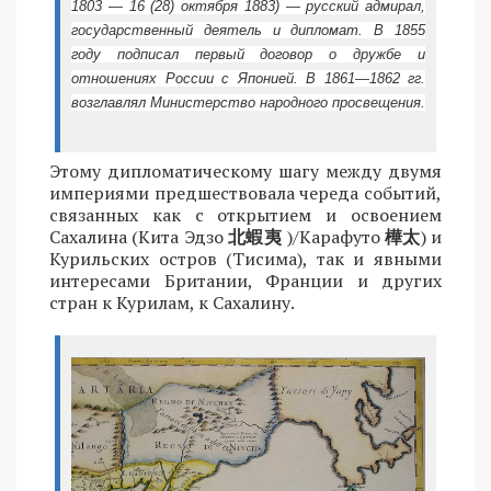
1803 — 16 (28) октября 1883) — русский адмирал,
государственный деятель и дипломат. В 1855
году подписал первый договор о дружбе и
отношениях России с Японией. В 1861—1862 гг.
возглавлял Министерство народного просвещения.
Этому дипломатическому шагу между двумя
империями предшествовала череда событий,
связанных как с открытием и освоением
Сахалина (Кита Эдзо
北蝦夷
)/Карафуто
樺太
) и
Курильских остров (Тисима), так и явными
интересами Британии, Франции и других
стран к Курилам, к Сахалину.