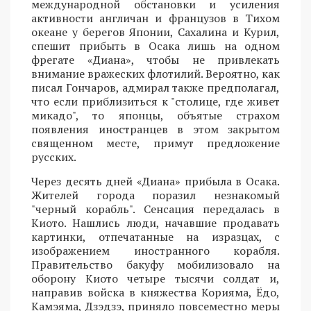
международной обстановки и усиления
активности англичан и французов в Тихом
океане у берегов Японии, Сахалина и Курил,
спешит прибыть в Осака лишь на одном
фрегате «Диана», чтобы не привлекать
внимание вражеских флотилий. Вероятно, как
писал Гончаров, адмирал также предполагал,
что если приблизиться к "столице, где живет
микадо", то японцы, объятые страхом
появления иностранцев в этом закрытом
священном месте, примут предложение
русских.
Через десять дней «Диана» прибыла в Осака.
Жителей города поразил незнакомый
"черный корабль". Сенсация передалась в
Киото. Нашлись люди, начавшие продавать
картинки, отпечатанные на изразцах, с
изображением иностранного корабля.
Правительство бакуфу мобилизовало на
оборону Киото четыре тысячи солдат и,
направив войска в княжества Корияма, Ёдо,
Камэяма, Дзэдзэ, приняло повсеместно меры