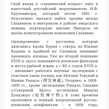
Свой вклад в «сахалинский вопрос» внес и
известный российский мореплаватель И.Ф.
Крузенштерн, который летом 1805 г.
безуспешно пытался найти пролив между
Сахалином и материком в районе амурского
лимана, подтвердив мнение Лаперуза об
якобы полуостровном положении Сахалина.
Одновременно с русскими, которые
двигались вдоль Курил с севера, на Южные
Курилы и крайний юг Сахалина начинают
проникать японцы. Уже во второй половине
XVIII в. здесь появляются японские фактории
и места рыбной ловли, а с 80-х годов XVIII в.
– начинают работать научные экспедиции с
участием таких ученых, как Могами Токунай и
Мамия Риндзо (間宮林蔵). Позднее, в 1808-
1809 гг., кроме экспедиции Риндзо, Сахалин
(«Северный Эдзо») исследовал Мацуда
Дэндзюро (松田傳十郎). К тому времени
произошел и первый вооруженный русско-
японским конфликтом – в 1806 году,