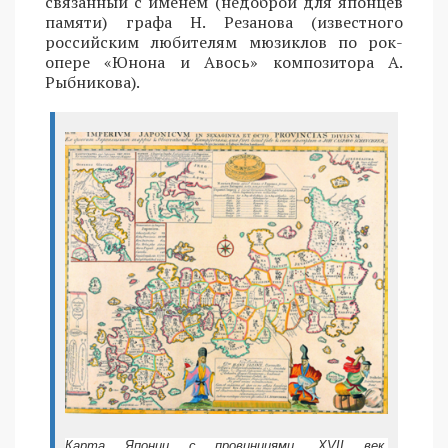
связанный с именем (недоброй для японцев
памяти) графа Н. Резанова (известного
российским любителям мюзиклов по рок-
опере «Юнона и Авось» композитора А.
Рыбникова).
Карта Японии с провинциями. XVII век.