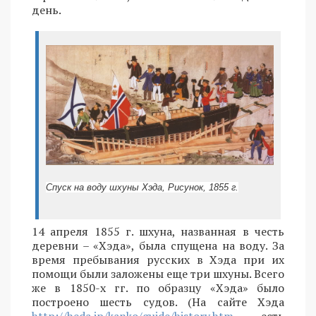
день.
Спуск на воду шхуны Хэда, Рисунок, 1855 г.
14 апреля 1855 г. шхуна, названная в честь
деревни – «Хэда», была спущена на воду. За
время пребывания русских в Хэда при их
помощи были заложены еще три шхуны. Всего
же в 1850-х гг. по образцу «Хэда» было
построено шесть судов. (На сайте Хэда
http://heda.jp/kanko/guide/history.htm
есть