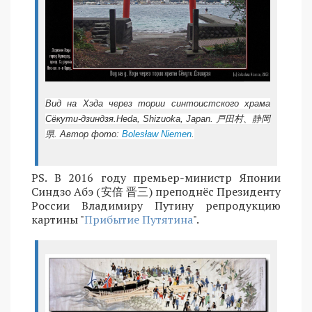
Вид на Хэда через тории синтоистского храма
Сёкути-дзиндзя.Heda, Shizuoka, Japan. 戸田村、静岡
県. Автор фото:
Bolesław Niemen
.
PS. В 2016 году премьер-министр Японии
Синдзо Абэ (安倍 晋三) преподнёс Президенту
России Владимиру Путину репродукцию
картины "
Прибытие Путятина
".