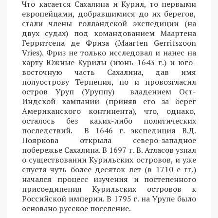
Что касается Сахалина и Курил, то первыми
европейцами, добравшимися до их берегов,
стали члены голландской экспедиции (на
двух судах) под командованием Маартена
Герритсена де Фриза (Maarten Gerritszoon
Vries). Фриз не только исследовал и нанес на
карту Южные Курилы (июнь 1643 г.) и юго-
восточную часть Сахалина, дав имя
полуострову Терпения, но и провозгласил
остров Уруп (Уруппу) владением Ост-
Индской кампании (приняв его за берег
Американского континента), что, однако,
осталось без каких-либо политических
последствий. В 1646 г. экспедиция В.Д.
Пояркова открыла северо-западное
побережье Сахалина. В 1697 г. В. Атласов узнал
о существовании Курильских островов, и уже
спустя чуть более десяток лет (в 1710-е гг.)
начался процесс изучения и постепенного
присоединения Курильских островов к
Российской империи. В 1795 г. на Урупе было
основано русское поселение.