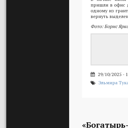
пришли в офис д
одному из грант
вернуть выделен
Фото: Борис Ярк
29/10/2025 - 
Эльмира Тук
«Богатырь-