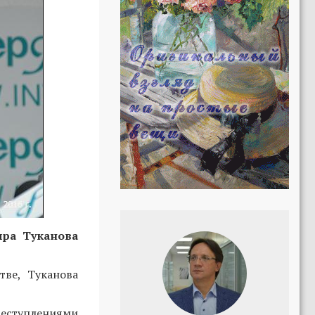
ира Туканова
тве, Туканова
еступлениями