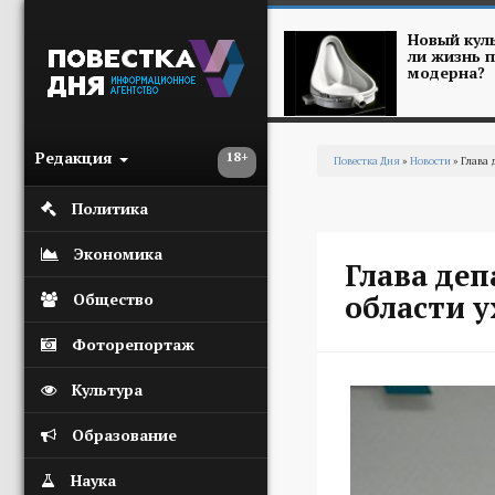
Перейти к основному содержанию
Новый куль
ли жизнь п
модерна?
Редакция
18+
Повестка Дня
»
Новости
» Глава 
Вы здесь
Политика
Экономика
Глава де
области у
Общество
Фоторепортаж
Культура
Образование
Наука