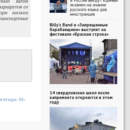
В России введут единый
нный вагон
экзамен на знание
маршрутов со
русского языка для
при низких
иностранцев
ранспортные
Billy’s Band и «Запрещенные
барабанщики» выступят на
фестивале «Красная строка»
14 свердловских школ после
капремонта откроются в этом
огатырь-М»
году