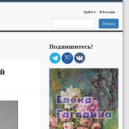
УрФО
В России
Поиск
Подпишитесь!
ой