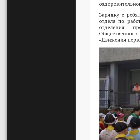
оздоровительног
Зарядку с ребя
отдела по рабо
отделения пр
Общественного
«Движения пер