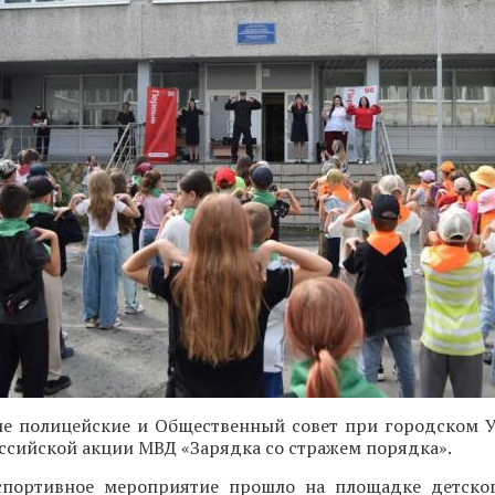
ие полицейские и Общественный совет при городском
оссийской акции МВД «Зарядка со стражем порядка».
портивное мероприятие прошло на площадке детског