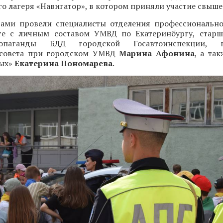
о лагеря «Навигатор», в котором приняли участие свыше 
тами провели специалисты отделения профессиональн
те с личным составом УМВД по Екатеринбургу, стар
опаганды БДД городской Госавтоинспекции, пр
 совета при городском УМВД
Марина Афонина
, а та
вых»
Екатерина Пономарева
.