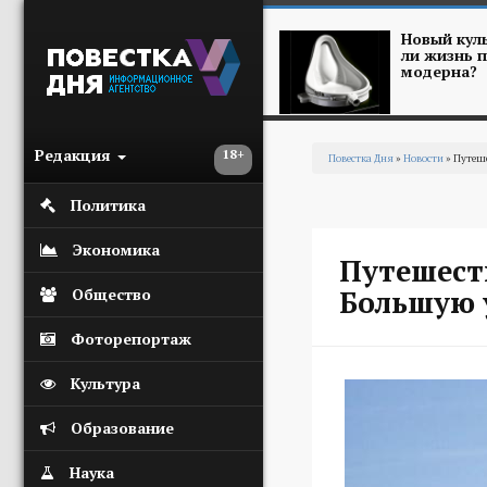
Перейти к основному содержанию
Новый куль
ли жизнь п
модерна?
Редакция
18+
Повестка Дня
»
Новости
» Путеше
Вы здесь
Политика
Экономика
Путешест
Большую 
Общество
Фоторепортаж
Культура
Образование
Наука