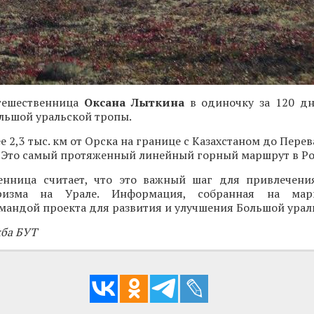
тешественница
Оксана Лыткина
в одиночку за 120 д
льшой уральской тропы.
 2,3 тыс. км от Орска на границе с Казахстаном до Перев
 Это самый протяженный линейный горный маршрут в Ро
енница считает, что это важный шаг для привлечен
ризма на Урале. Информация, собранная на мар
мандой проекта для развития и улучшения Большой урал
жба БУТ