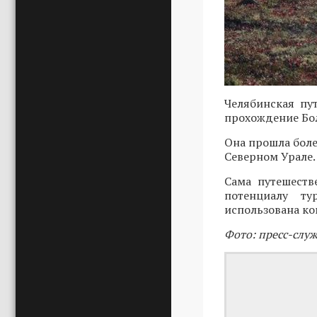
Челябинская пу
прохождение Бо
Она прошла более
Северном Урале.
Сама путешеств
потенциалу ту
использована ко
Фото: пресс-слу