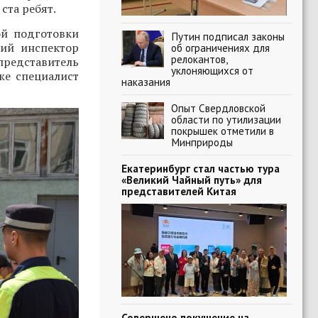
ста ребят.
ой подготовки
Путин подписал законы
ший инспектор
об ограничениях для
релокантов,
едставитель
уклоняющихся от
кже специалист
наказания
Опыт Свердловской
области по утилизации
покрышек отметили в
Минприроды
Екатеринбург стал частью тура
«Великий Чайный путь» для
представителей Китая
Совершено покушение на