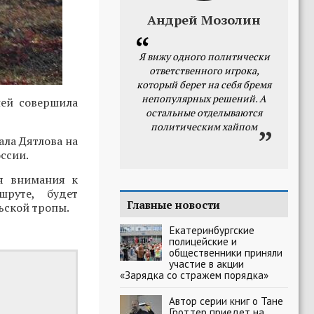
Андрей Мозолин
Я вижу одного политически
ответственного игрока,
который берет на себя бремя
непопулярных решений. А
ней совершила
остальные отделываются
политическим хайпом
ала Дятлова на
ссии.
ия внимания к
шруте, будет
Главные новости
ьской тропы.
Екатеринбургские
полицейские и
общественники приняли
участие в акции
«Зарядка со стражем порядка»
Автор серии книг о Тане
Гроттер приедет на