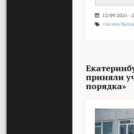
12/09/2025 - 
Оксана Лытк
Екатеринб
приняли уч
порядка»