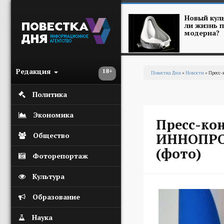
Перейти к основному содержанию
Новый куль
ли жизнь п
модерна?
Редакция
18+
Повестка Дня
»
Новости
» Пресс
Вы здесь
Политика
Экономика
Пресс-ко
ИННОПРОМ
Общество
(фото)
Фоторепортаж
Культура
Образование
Наука