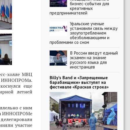
бизнес-события для
креативных
предпринимателей
Уральские ученые
установили связь между
злоупотреблением
обезболивающими и
проблемами со сном
В России введут единый
экзамен на знание
русского языка для
иностранцев
есс-холле МВЦ
Billy’s Band и «Запрещенные
о ИННОПРОМа.
барабанщики» выступят на
коснулся еще
фестивале «Красная строка»
ирной летней
ллельно с ним
 На ИННОПРОМе
 делегировали
иняли участие