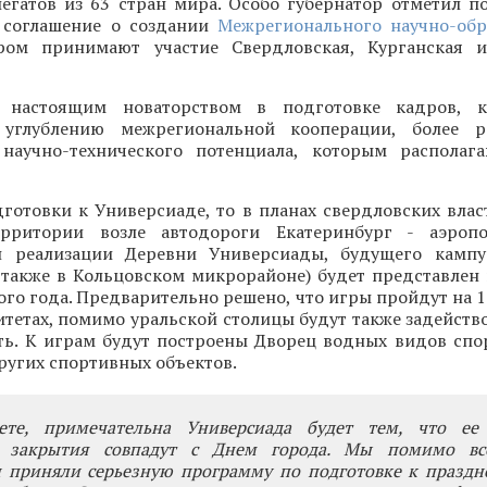
легатов из 63 стран мира. Особо губернатор отметил п
 соглашение о создании
Межрегионального научно-обр
ром принимают участие Свердловская, Курганская и
 настоящим новаторством в подготовке кадров, к
ь углублению межрегиональной кооперации, более р
научно-технического потенциала, которым располаг
дготовки к Универсиаде, то в планах свердловских влас
ерритории возле автодороги Екатеринбург - аэропо
н реализации Деревни Универсиады, будущего кампу
 также в Кольцовском микрорайоне) будет представлен 
того года. Предварительно решено, что игры пройдут на 
тетах, помимо уральской столицы будут также задейств
ь. К играм будут построены Дворец водных видов спо
ругих спортивных объектов.
ете, примечательна Универсиада будет тем, что ее
 закрытия совпадут с Днем города. Мы помимо все
и приняли серьезную программу по подготовке к праздн