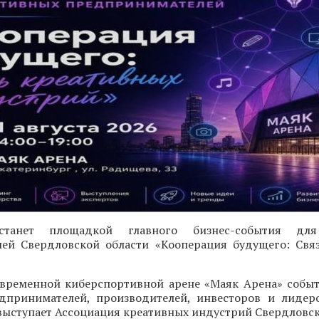
 станет площадкой главного бизнес-события для
ей Свердловской области «Кооперация будущего: Свя
современной киберспортивной арене «Маяк Арена» собы
дпринимателей, производителей, инвесторов и лидер
ыступает Ассоциация креативных индустрий Свердловск