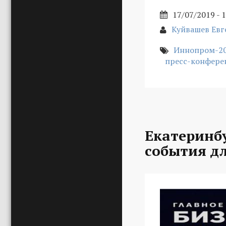
17/07/2019 - 
Куйвашев Ев
Иннопром-2
пресс-конфере
Екатеринбу
события д