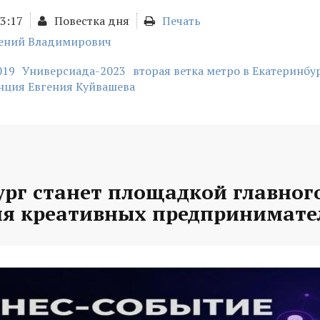
13:17
Повестка дня
Печать
гений Владимирович
019
Универсиада-2023
вторая ветка метро в Екатеринбу
нция Евгения Куйвашева
рг станет площадкой главного
ля креативных предпринимате