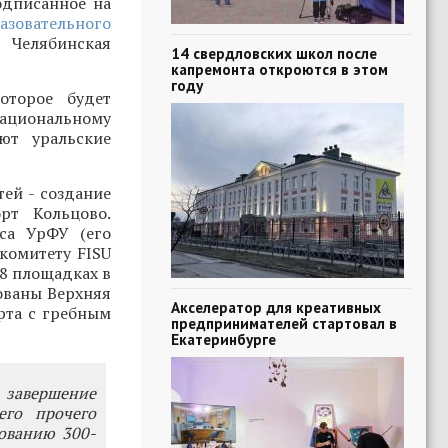
одписанное на
азовательного
 Челябинская
14 свердловских школ после
капремонта откроются в этом
году
оторое будет
ациональному
ают уральские
тей - создание
рт Кольцово.
са УрФУ (его
комитету FISU
18 площадках в
ованы Верхняя
Акселератор для креативных
рта с гребным
предпринимателей стартовал в
Екатеринбурге
 завершение
го прочего
ованию 300-