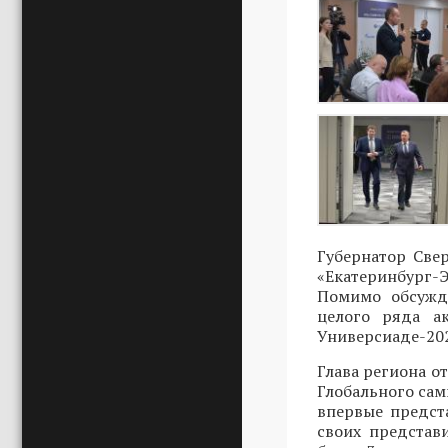
Губернатор Све
«Екатеринбург
Помимо обсужд
целого ряда а
Универсиаде-202
Глава региона 
Глобального са
впервые предст
своих представ