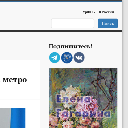
УрФО
В России
Поиск
Подпишитесь!
 метро