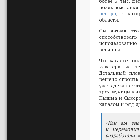
более 3 тыс. де
полях выставки
центра
, в кото
области.
Он назвал это
способствоват
использованию 
регионы.
Что касается по
кластера на т
Детальный пла
решено строить
уже в декабре э
трех муниципали
Пышма и Сысерт
каналом и ряд д
«Как вы зна
и церемония
разработали 