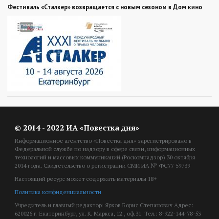
Фестиваль «Сталкер» возвращается с новым сезоном в Дом кино
© 2014 - 2022 ИА «Повестка дня»
Информационное агентство «Повестка дня» зарегистрировано в
Федеральной службе по надзору в сфере связи, информационных
технологий и массовых коммуникаций (Роскомнадзор) 30 октября
2014 года. Свидетельство о регистрации СМИ ИА № ФС77-59739
Настоящий ресурс может содержать материалы 18+
Политика конфиденциальности
Учредитель и главный редактор: Ярков Борис Степанович Адрес:
620026 г. Екатеринбург, ул. К. Маркса, 12., оф.31. Тел.: 8-922-144-78-53