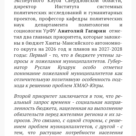
Экспертного Клуба Свердловской области,
директор Института системных
политических исследований и гуманитарных
проектов, профессор кафедры политических
наук департамента политологии и
социологии УрФУ
Анатолий Гагарин
от­ме­
тил два глав­ных при­о­ри­те­та, ко­то­рые за­ло­же­
ны в бюд­жет Хан­ты-Ман­сий­ско­го ав­то­ном­но­
го окру­га на 2026 год и пла­но­в на 2027-2028
годы:
Пер­вый - то, что в бюд­же­те учте­ны за­
про­сы и по­же­ла­ния му­ни­ци­па­ли­те­тов. Гу­бер­
на­тор Рус­лан Ку­ха­рук осо­бо от­ме­тил
понимание пожеланий му­ни­ци­па­ли­те­тов как
от­ли­чи­тель­ную по­зи­тив­ную осо­бен­ность под­
хо­да к ре­ше­нию проблем ХМАО-Югры.
Вто­рой при­о­ри­тет за­клю­ча­ет­ся в том, что ре­
аль­ный за­прос вре­ме­ни - со­ци­аль­ная на­прав­
лен­ность бюд­же­та, на­це­ле­нная на вы­пол­не­ние
обя­за­тельств пе­ред жи­те­ля­ми ре­ги­о­на и их за­
про­сов. Это свя­за­но, с од­ной сто­ро­ны, с ре­ше­
ни­ем про­блем му­ни­ци­па­ли­те­тов, с дру­гой - с
тем, что растущие потребности на­се­ле­ния