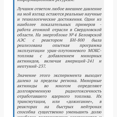
Лучшим ответом любое внешнее давление
на мой взгляд остаются реальные научные
и технологические достижения. Один из
наиболее показательных примеров -
работа атомной отрасли в Свердловской
области. На энергоблоке №4 Белоярской
АЭС с реактором БН-800 была
реализована опытная программа
эксплуатации уран-плутониевого МОКС-
топлива с добавлением минорных
актинидов, включая америций-241 и
нептуний-237.
Значение этого эксперимента выходит
далеко за пределы региона. Минорные
актиниды во многом определяют
долговременную радиотоксичность
отработавшего ядерного топлива. Их
трансмутация, или «дожигание», в
реакторах на быстрых нейтронах
способна существенно уменьшить долю
наиболее долгоживущих компонентов и