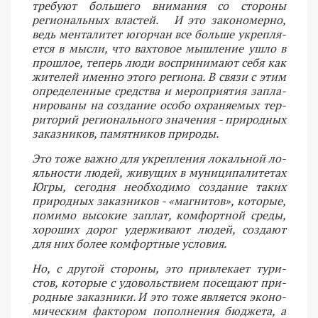
требуют большего внимания со стороны
региональных властей. И это закономерно,
ведь мен­та­ли­тет югорчан все боль­ше укреп­ля­
ет­ся в мыс­ли, что вах­то­вое мыш­ле­ние ушло в
про­шлое, те­перь люди вос­при­ни­ма­ют себя как
жи­те­лей имен­но это­го ре­ги­о­на. В свя­зи с этим
опре­де­лен­ные сред­ства и ме­ро­при­я­тия за­пла­
ни­ро­ва­ны на со­зда­ние осо­бо охра­ня­е­мых тер­
ри­то­рий ре­ги­о­наль­но­го зна­че­ния - при­род­ных
за­каз­ни­ков, па­мят­ни­ков при­ро­ды.
Это тоже важ­но для укреп­ле­ния ло­каль­ной ло­
яль­но­сти лю­дей, жи­ву­щих в му­ни­ци­па­ли­те­тах
Югры, сегодня необ­хо­ди­мо со­зда­ние та­ких
при­род­ных за­каз­ни­ков - «маг­ни­тов», ко­то­рые,
помимо высокие заплат, комфортной среды,
хороших дорог удер­жи­ва­ют лю­дей, со­зда­ют
для них бо­лее ком­форт­ные усло­вия.
Но, с дру­гой сто­ро­ны, это при­вле­ка­ет ту­ри­
стов, ко­то­рые с удо­воль­стви­ем по­се­ща­ют при­
род­ные за­каз­ни­ки. И это тоже яв­ля­ет­ся эко­но­
ми­че­ским фак­то­ром по­пол­не­ния бюд­же­та, а