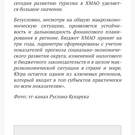
сегодня раз­ви­тию ту­риз­ма в ХМАО уде­ля­ет­
ся боль­шое зна­че­ние.
Без­услов­но, несмот­ря на об­щую мак­ро­эко­но­
ми­че­скую си­ту­а­цию, про­яв­ля­ет­ся устой­чи­
вость и даль­но­вид­ность фи­нан­со­во­го пла­ни­
ро­ва­ния в ре­ги­оне. Бюд­жет ХМАО при­нят на
три года, па­ра­мет­ры сфор­ми­ро­ва­ны с уче­том
по­ка­за­те­лей про­гно­за со­ци­аль­но-эко­но­ми­че­
ско­го раз­ви­тия окру­га, из­ме­не­ний на­ло­го­во­го
и бюд­жет­но­го за­ко­но­да­тельств и в це­лом мак­
ро­эко­но­ми­че­ской си­ту­а­ции в стране и мире.
Югра оста­ет­ся од­ним из клю­че­вых ре­ги­о­нов,
ко­то­рый вхо­дит в топ субъ­ек­тов прак­ти­че­ски
по всем по­ка­за­те­лям».
Фото: тг-канал Руслана Кухарука