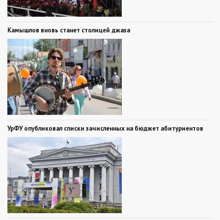
Камышлов вновь станет столицей джаза
УрФУ опубликовал списки зачисленных на бюджет абитуриентов