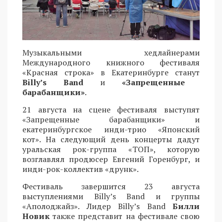
Музыкальными хедлайнерами
Международного книжного фестиваля
«Красная строка» в Екатеринбурге станут
Billy’s Band
и
«Запрещенные
барабанщики»
.
21 августа на сцене фестиваля выступят
«Запрещенные барабанщики» и
екатеринбургское инди-трио «Японский
кот». На следующий день концерты дадут
уральская рок-группа «ТОП», которую
возглавлял продюсер Евгений Горенбург, и
инди-рок-коллектив «друнк».
Фестиваль завершится 23 августа
выступлениями Billy’s Band и группы
«Аполоджайз». Лидер Billy’s Band
Билли
Новик
также представит на фестивале свою