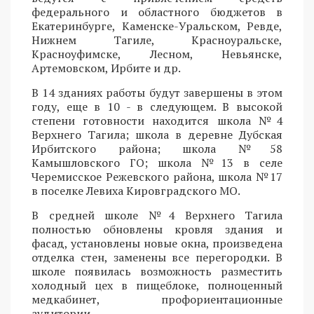
федерального и областного бюджетов в
Екатеринбурге, Каменске-Уральском, Ревде,
Нижнем Тагиле, Красноуральске,
Красноуфимске, Лесном, Невьянске,
Артемовском, Ирбите и др.
В 14 зданиях работы будут завершены в этом
году, еще в 10 - в следующем. В высокой
степени готовности находится школа №4
Верхнего Тагила; школа в деревне Дубская
Ирбитского района; школа №58
Камышловского ГО; школа №13 в селе
Черемисское Режевского района, школа №17
в поселке Левиха Кировградского МО.
В средней школе №4 Верхнего Тагила
полностью обновлены кровля здания и
фасад, установлены новые окна, произведена
отделка стен, заменены все перегородки. В
школе появилась возможность разместить
холодный цех в пищеблоке, полноценный
медкабинет, профориентационные
аудитории.