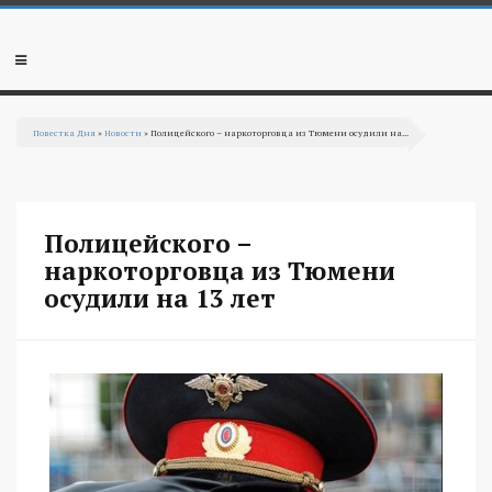
Перейти к основному содержанию
Мобильное
меню
Повестка Дня
»
Новости
» Полицейского – наркоторговца из Тюмени осудили на...
Вы здесь
Полицейского –
наркоторговца из Тюмени
осудили на 13 лет