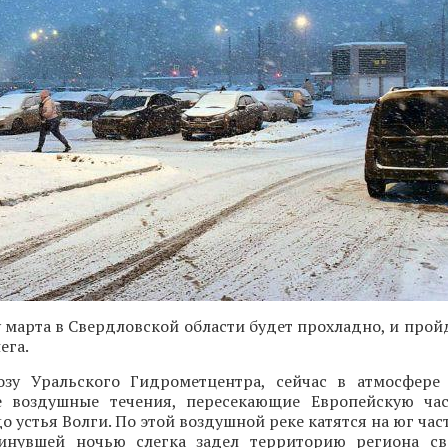
 марта в Свердловской области будет прохладно, и про
ега.
озу Уральского Гидрометцентра, сейчас в атмосфере
е воздушные течения, пересекающие Европейскую ча
до устья Волги. По этой воздушной реке катятся на юг ча
инувшей ночью слегка задел территорию региона св