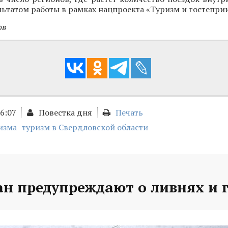
ультатом работы в рамках нацпроекта «Туризм и гостепри
ов
16:07
Повестка дня
Печать
изма
туризм в Свердловской области
ан предупреждают о ливнях и 