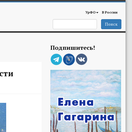
УрФО
В России
Поиск
Подпишитесь!
асти