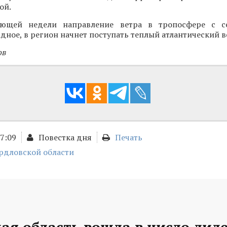
ой.
ующей недели направление ветра в тропосфере с се
адное, в регион начнет поступать теплый атлантический в
ов
17:09
Повестка дня
Печать
рдловской области
ая область вошла в число лид