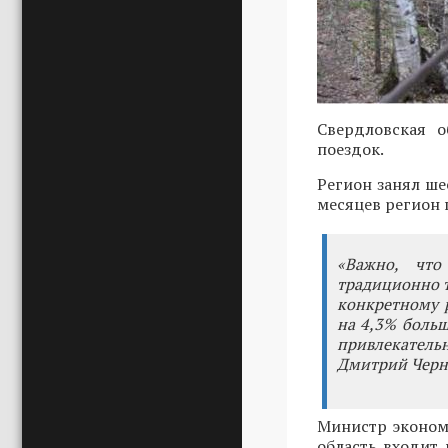
Свердловская о
поездок.
Регион занял ше
месяцев регион п
«Важно, что
традиционно т
конкретному р
на 4,3% больш
привлекательн
Дмитрий Чер
Министр эконом
область входит 