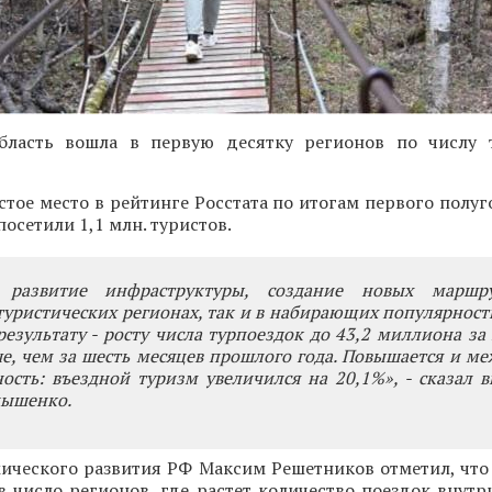
бласть вошла в первую десятку регионов по числу 
стое место в рейтинге Росстата по итогам первого полуг
осетили 1,1 млн. туристов.
 развитие инфраструктуры, создание новых маршр
уристических регионах, так и в набирающих популярност
езультату - росту числа турпоездок до 43,2 миллиона за 
е, чем за шесть месяцев прошлого года. Повышается и м
ость: въездной туризм увеличился на 20,1%», - сказал 
нышенко.
ического развития РФ Максим Решетников отметил, что
в число регионов, где растет количество поездок внутр