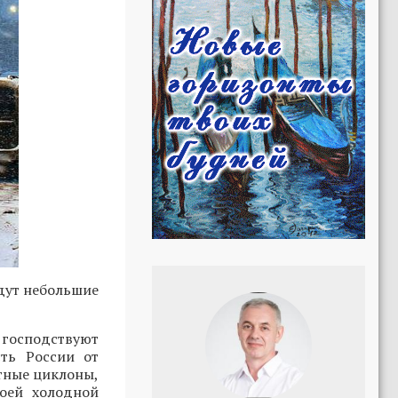
йдут небольшие
 господствуют
сть России от
стные циклоны,
оей холодной