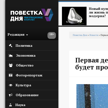
Перейти к основному содержанию
Новый куль
ли жизнь п
модерна?
Редакция
18+
Повестка Дня
»
Новости
» Первая
Вы здесь
Политика
Экономика
Первая де
будет пр
Общество
Фоторепортаж
Культура
Образование
Наука