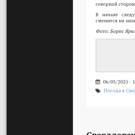
северной сторон
В начале след
сменится на зап
Фото: Борис Ярк
06/03/2025 - 
Погода в Све
Свердловск