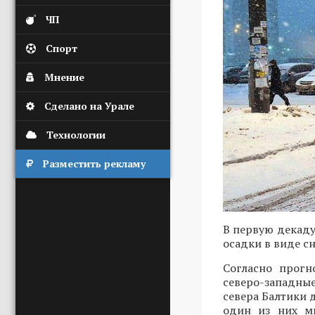
ЧП
Спорт
Мнение
Сделано на Урале
Технологии
Разместить рекламу
В первую декаду
осадки в виде сн
Согласно прогн
северо-западны
севера Балтики 
один из них м