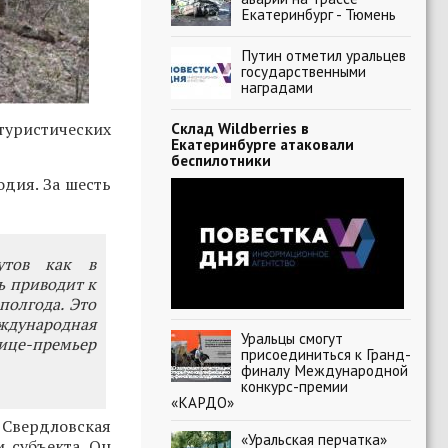
Екатеринбург - Тюмень
Путин отметил уральцев
государственными
наградами
туристических
Склад Wildberries в
Екатеринбурге атаковали
беспилотники
одия. За шесть
утов как в
ь приводит к
полгода. Это
еждународная
Уральцы смогут
вице-премьер
присоединиться к Гранд-
финалу Международной
конкурс-премии
«КАРДО»
 Свердловская
«Уральская перчатка»
и субъекта. Он