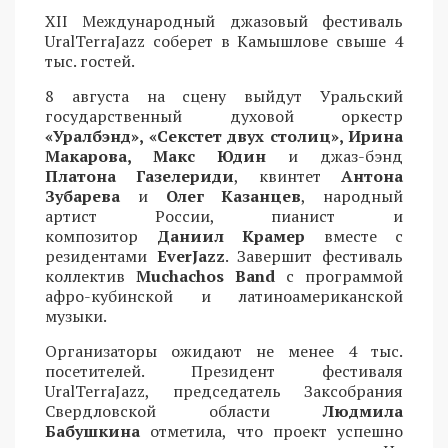
XII Международный джазовый фестиваль
UralTerraJazz соберет в Камышлове свыше 4
тыс. гостей.
8 августа на сцену выйдут Уральский
государственный духовой оркестр
«Уралбэнд», «Секстет двух столиц», Ирина
Макарова, Макс Юдин
и джаз-бэнд
Платона Газелериди
, квинтет
Антона
Зубарева
и
Олег Казанцев
, народный
артист России, пианист и
композитор
Даниил Крамер
вместе с
резидентами
EverJazz
. Завершит фестиваль
коллектив
Muchachos Band
с программой
афро-кубинской и латиноамериканской
музыки.
Организаторы ожидают не менее 4 тыс.
посетителей. Президент фестиваля
UralTerraJazz, председатель Заксобрания
Свердловской области
Людмила
Бабушкина
отметила, что проект успешно