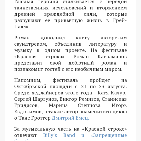
Главная героиня сталкивается с чередой
таинственных исчезновений и вторжением
древней враждебной силы, которые
разрушают ее привычную жизнь в Грей-
Палмс.
Роман дополнил книгу авторским
саундтреком, объединив литературу и
музыку в одном проекте. На фестивале
«Красная строка» Роман Каграманов
представит свой дебютный роман и
познакомит гостей с его необычным миром.
Напомним, фестиваль пройдет на
Октябрьской площади с 21 по 23 августа.
Среди хедлайнеров этого года - Катя Качур,
Сергей Шаргунов, Виктор Ремизов, Станислав
Гридасов, Марина Степнова, Игорь
Евдокимов, а также автор знаменитого цикла
о Тане Гроттер
Дмитрий Емец.
За музыкальную часть на «Красной строке»
отвечают
Billy’s Band и «Запрещенные