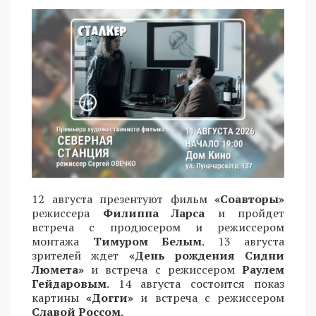
12 августа презентуют фильм
«Соавторы»
режиссера
Филиппа Ларса
и пройдет
встреча с продюсером и режиссером
монтажа
Тимуром Белым
. 13 августа
зрителей ждет
«День рождения Сидни
Люмета»
и встреча с режиссером
Раулем
Гейдаровым
. 14 августа состоится показ
картины
«Догги»
и встреча с режиссером
Славой Россом.