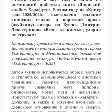
номинаций победила книга «Японский
альбом Карафуто». В этом году на «Книгу
года-2025/2026» выставлено издание
японских стихов и короткой прозы
(дзуйхицу) автора из Кушвы Дмитрия
Девятерикова «Вслед за кистью, ударив
по струнам».
Напомним, учредителями конкурса выступают
Департамент культуры Администрации города
Екатеринбурга и Муниципальное бюджетное
учреждение культуры «Библиотечный центр
«Екатеринбург»» (БЦЕ).
Автор активно используются образы, мотивы
и стилистику, ассоциирующиеся с японской
традицией: самураи, дзэн-буддийские
притчи, символика меча, природы,
одиночества, мотив пути и испытания.
Присутствуют прямые отсылки к «Хагакурэ»,
дзуйхицу, а также к эстетике ваби-саби и
дзэнскому отношению к жизни и смерти.
Однако важно понимать, что это не