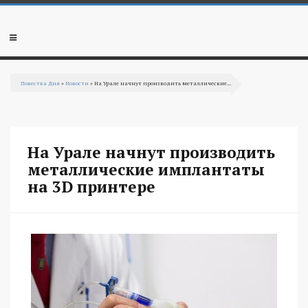
Перейти к основному содержанию
Мобильное
меню
Повестка Дня
»
Новости
» На Урале начнут производить металлические...
Вы здесь
На Урале начнут производить
металлические имплантаты
на 3D принтере