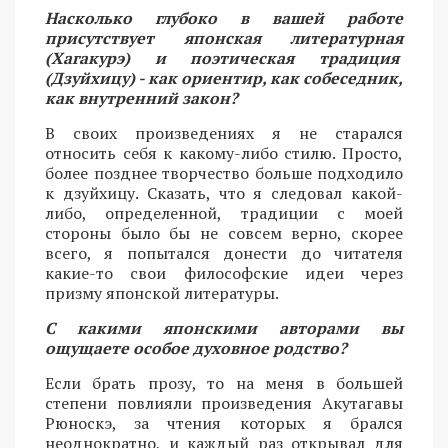
Насколько глубоко в вашей работе
присутствует японская литературная
(Хагакурэ) и поэтическая традиция
(Дзуйхицу) - как ориентир, как собеседник,
как внутренний закон?
В своих произведениях я не старался
относить себя к какому-либо стилю. Просто,
более позднее творчество больше подходило
к дзуйхицу. Сказать, что я следовал какой-
либо, определенной, традиции с моей
стороны было бы не совсем верно, скорее
всего, я попытался донести до читателя
какие-то свои философские идеи через
призму японской литературы.
С какими японскими авторами вы
ощущаете особое духовное родство?
Если брать прозу, то на меня в большей
степени повлияли произведения Акутагавы
Рюноскэ, за чтения которых я брался
неоднократно, и каждый раз открывал для