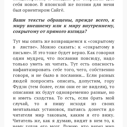
себя новое. В японской же поэзии для меня
был ориентиром Сайгё.
Ваши тексты обращены, прежде всего, к
миру внешнему или к миру внутреннему,
сокрытому от прямого взгляда?
Тут мы опять же возвращаемся к «сокрытому
в листве». Можно сказать: к «сокрытому в
письме». И это тоже будет верно. Как говорил
один мудрец, что послания повсюду, надо
только уметь их читать. Тут есть опасность
нафантазировать себе того, чего, собственно
говоря, и не было в послании... Если разных
людей попросить описать, допустим, гору
Фудзи (тем более, если они ее не видели), то
описания их будут одновременно разные, но
и иметь сходства. То есть, если брать мой
случай, то я пишу исходя из своих
ментальных установок, пытаясь донести до
читателя мир таковым, каким я его вижу.
Читатель же, как я думаю, видит в нем то, к
чему готов его мозг. Думаю, что через мир