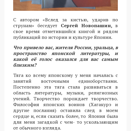
С автором «Вслед за кистью, ударив по
струнам» беседует
Сергей Новопашин,
в
свое время отметившийся книгой и рядом
публикаций по истории и культуре Японии.
Что привело вас, жителя России, уральца, в
пространство японской литературы, и
какой её голос оказался для вас самым
близким?
Тяга ко всему японскому у меня началась с
занятий восточными единоборствами.
Постепенно эта тяга стала развиваться в
область литературы, музыки, религиозных
учений. Творчество порождает творчество.
Философия японских воинов (Хагакурэ и
другие послания) оставила след в моем
сердце и, если сказать более, то Япония была
для меня загадкой с чем- то ускользающим
от обычного взгляда.