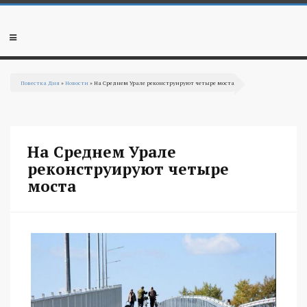
Перейти к основному содержанию
Мобильное
меню
Повестка Дня
»
Новости
» На Среднем Урале реконструируют четыре моста
Вы здесь
На Среднем Урале
реконструируют четыре
моста