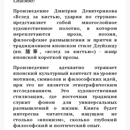
Спасибо!
Произведение Дмитрия Девятерикова
«Вслед за кистью, ударив по струнам»
представляет собой многослойное
художественное полотно, в котором
переплетаются проза, поэзия,
философские размышления и притчи в
традиционном японском стиле Дзуйхицу
(яп.
随筆
, «вслед за кистью») - жанр
японской короткой прозы.
Произведение адекватно отражает
японский культурный контекст на уровне
мотивов, символов и философских идей,
при это не является этнографическим
исследованием. Это художественная
стилизация, где восточная традиция
служит фоном для универсальных
размышлений о жизни. Книга будет
интересна читателям, ищущим не
столько «японизм», сколько глубокий
философский и поэтический опыт.