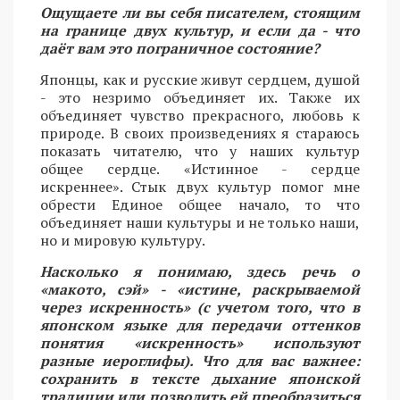
Ощущаете ли вы себя писателем, стоящим
на границе двух культур, и если да - что
даёт вам это пограничное состояние?
Японцы, как и русские живут сердцем, душой
- это незримо объединяет их. Также их
объединяет чувство прекрасного, любовь к
природе. В своих произведениях я стараюсь
показать читателю, что у наших культур
общее сердце. «Истинное - сердце
искреннее». Стык двух культур помог мне
обрести Единое общее начало, то что
объединяет наши культуры и не только наши,
но и мировую культуру.
Насколько я понимаю, здесь речь о
«макото, сэй» - «истине, раскрываемой
через искренность» (с учетом того, что в
японском языке для передачи оттенков
понятия «искренность» используют
разные иероглифы). Что для вас важнее:
сохранить в тексте дыхание японской
традиции или позволить ей преобразиться