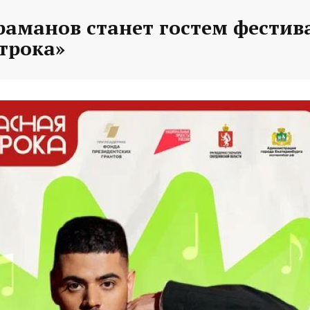
раманов станет гостем фестив
трока»