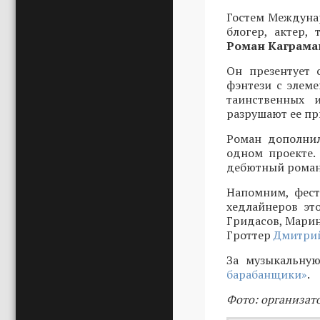
Гостем Междунар
блогер, актер,
Роман Каграма
Он презентует 
фэнтези с элеме
таинственных 
разрушают ее пр
Роман дополнил
одном проекте.
дебютный роман 
Напомним, фест
хедлайнеров эт
Гридасов, Марин
Гроттер
Дмитрий
За музыкальную
барабанщики»
.
Фото: организат