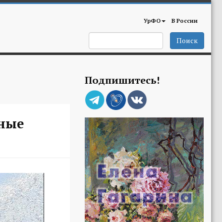
УрФО
В России
Поиск
Подпишитесь!
сные