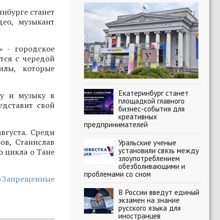
нбурге станет
део, музыкант
» - городское
тся с чередой
илы, которые
Екатеринбург станет
ру и музыку в
площадкой главного
едставит свой
бизнес-события для
креативных
предпринимателей
вгуста. Среди
ов, Станислав
Уральские ученые
установили связь между
о цикла о Тане
злоупотреблением
обезболивающими и
проблемами со сном
 «Запрещенные
В России введут единый
экзамен на знание
русского языка для
иностранцев