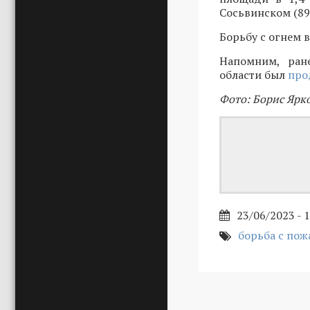
Сосьвинском (892
Борьбу с огнем 
Напомним, ран
области был
про
Фото: Борис Ярк
23/06/2023 - 
борьба с по