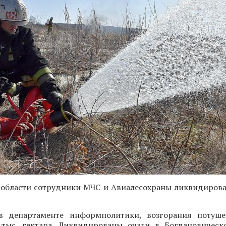
 области сотрудники МЧС и Авиалесохраны ликвидирова
в департаменте информполитики, возгорания потуш
тыс. гектара. Ликвидированы очаги в Богдановическ