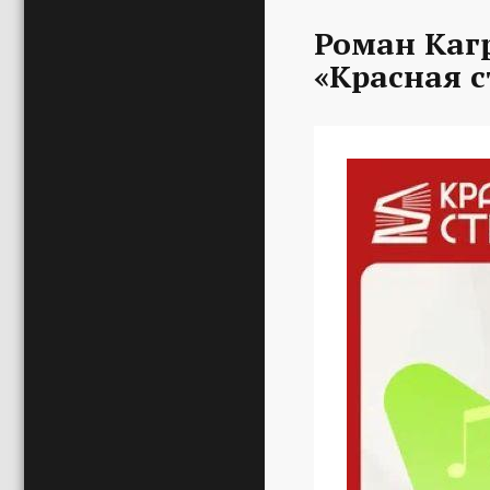
Роман Каг
«Красная с