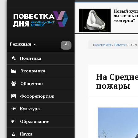
Перейти к основному содержанию
Новый куль
ли жизнь п
модерна?
Редакция
18+
Повестка Дня
»
Новости
» На Сре
Вы здесь
Политика
Экономика
На Средн
пожары
Общество
Фоторепортаж
Культура
Образование
Наука