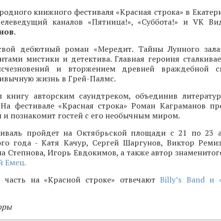
одного книжного фестиваля «Красная строка» в Екатери
 телеведущий каналов «Пятница!», «Суббота!» и VK Ви
нов
.
свой дебютный роман «Мередит. Тайны Лунного зала
нтами мистики и детектива. Главная героиня сталкивае
исчезновений и вторжением древней враждебной с
ивычную жизнь в Грей-Палмс.
 книгу авторским саундтреком, объединив литерату
 На фестивале «Красная строка» Роман Каграманов пр
и познакомит гостей с его необычным миром.
иваль пройдет на Октябрьской площади с 21 по 23 а
ого года - Катя Качур, Сергей Шаргунов, Виктор Ремиз
а Степнова, Игорь Евдокимов, а также автор знаменитог
 Емец.
 часть на «Красной строке» отвечают
Billy’s Band и
оры