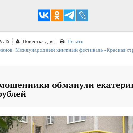
09:45
Повестка дня
Печать
манов
Международный книжный фестиваль «Красная ст
 мошенники обманули екатери
рублей