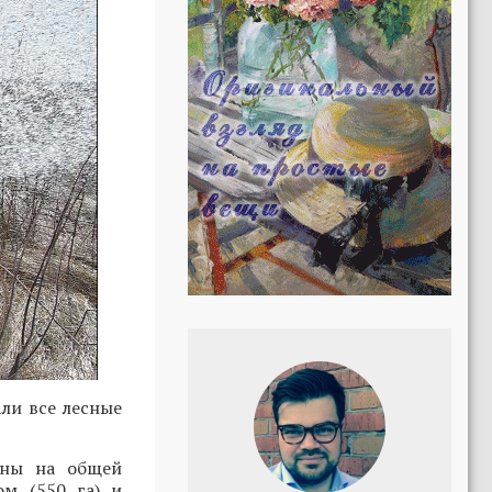
ли все лесные
ены на общей
ом (550 га) и