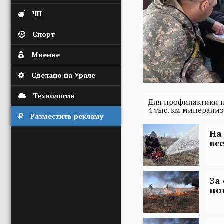
ЧП
Спорт
Мнение
Сделано на Урале
Технологии
Для профилактики п
4 тыс. км минерали
Разместить рекламу
На
вс
За
по