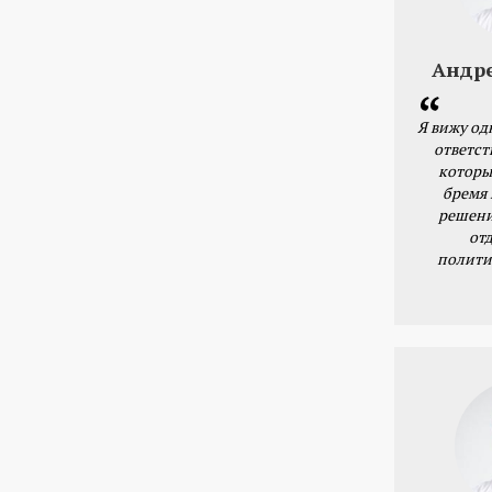
Андр
Я вижу од
ответст
которы
бремя
решени
от
полити