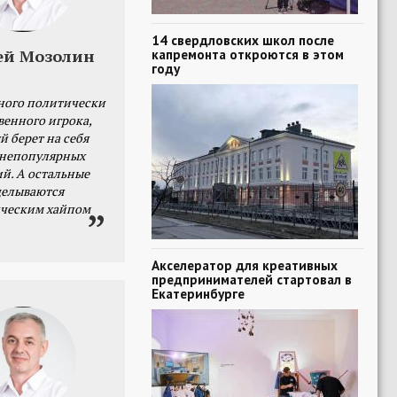
14 свердловских школ после
капремонта откроются в этом
ей Мозолин
году
ного политически
венного игрока,
й берет на себя
 непопулярных
й. А остальные
делываются
ческим хайпом
Акселератор для креативных
предпринимателей стартовал в
Екатеринбурге