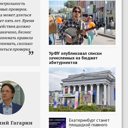
онтрольность
овых проверок.
а может длиться
ет пять лет. Время
действия должно
раничено, бизнес
онимать правила
онимать, сколько
литься проверка
УрФУ опубликовал списки
зачисленных на бюджет
абитуриентов
Екатеринбург станет
лий Гагарин
площадкой главного