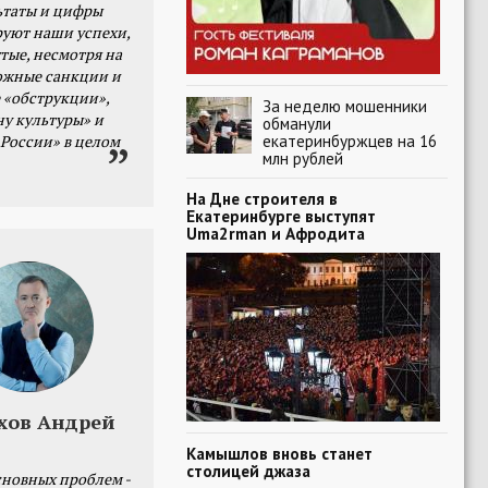
ьтаты и цифры
уют наши успехи,
тые, несмотря на
ожные санкции и
 «обструкции»,
За неделю мошенники
ну культуры» и
обманули
екатеринбуржцев на 16
 России» в целом
млн рублей
На Дне строителя в
Екатеринбурге выступят
Uma2rman и Афродита
хов Андрей
Камышлов вновь станет
столицей джаза
сновных проблем -