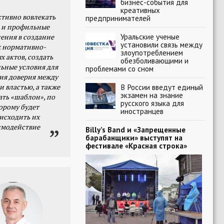
бизнес-события для
креативных
тивно вовлекать
предпринимателей
 и профильные
Уральские ученые
ения в создание
установили связь между
 нормативно-
злоупотреблением
х актов, создать
обезболивающими и
ьные условия для
проблемами со сном
я доверия между
В России введут единый
и властью, а также
экзамен на знание
ать «шаблон», по
русского языка для
орому будет
иностранцев
исходить их
имодействие
Billy’s Band и «Запрещенные
барабанщики» выступят на
фестивале «Красная строка»