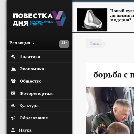
Перейти к основному содержанию
Новый куль
ли жизнь п
модерна?
Редакция
18+
Главная
Вы здесь
Политика
Экономика
борьба с
Общество
Фоторепортаж
Культура
Образование
Наука