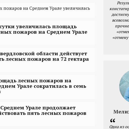
Резул
 пожаров на Среднем Урале увеличилась
констатир
достигну
всевозм
 сутки увеличилась площадь
прочие
сных пожаров на Среднем Урале
«отме
«отмену
Свердловской области действует
ть лесных пожаров на 72 гектара
ощадь лесных пожаров на
еднем Урале сократилась в семь
з
 Среднем Урале продолжает
Мели
йствовать пять лесных пожаров
Одна из о