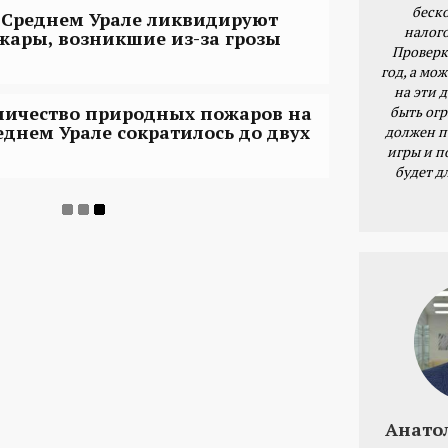
беск
 Среднем Урале ликвидируют
налог
жары, возникшие из-за грозы
Проверк
год, а мож
на эти 
личество природных пожаров на
быть ог
еднем Урале сократилось до двух
должен п
игры и п
будет д
Анато