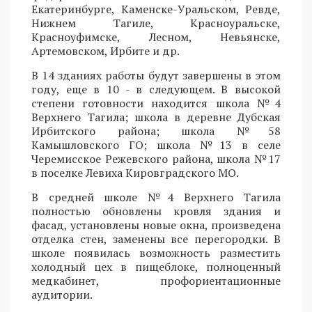
Екатеринбурге, Каменске-Уральском, Ревде,
Нижнем Тагиле, Красноуральске,
Красноуфимске, Лесном, Невьянске,
Артемовском, Ирбите и др.
В 14 зданиях работы будут завершены в этом
году, еще в 10 - в следующем. В высокой
степени готовности находится школа №4
Верхнего Тагила; школа в деревне Дубская
Ирбитского района; школа №58
Камышловского ГО; школа №13 в селе
Черемисское Режевского района, школа №17
в поселке Левиха Кировградского МО.
В средней школе №4 Верхнего Тагила
полностью обновлены кровля здания и
фасад, установлены новые окна, произведена
отделка стен, заменены все перегородки. В
школе появилась возможность разместить
холодный цех в пищеблоке, полноценный
медкабинет, профориентационные
аудитории.