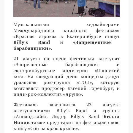
Музыкальными хедлайнерами
Международного книжного фестиваля
«Красная строка» в Екатеринбурге станут
Billy’s Band
и
«Запрещенные
барабанщики»
.
21 августа на сцене фестиваля выступят
«Запрещенные барабанщики» и
екатеринбургское инди-трио «Японский
кот». На следующий день концерты дадут
уральская рок-группа «ТОП», которую
возглавлял продюсер Евгений Горенбург, и
инди-рок-коллектив «друнк».
Фестиваль завершится 23 августа
выступлениями Billy’s Band и группы
«Аполоджайз». Лидер Billy’s Band
Билли
Новик
также представит на фестивале свою
книгу «Сон на краю крыши».