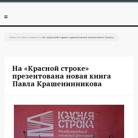
Перейти к основному содержанию
Мобильное
меню
Повестка Дня
»
Новости
» На «Красной строке» презентована новая книга Павла...
Вы здесь
На «Красной строке»
презентована новая книга
Павла Крашенинникова