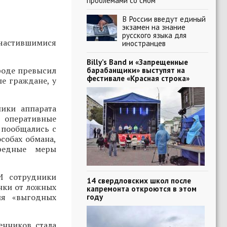
проблемами со сном
В России введут единый
экзамен на знание
русского языка для
участившимися
иностранцев
Billy’s Band и «Запрещенные
роде превысил
барабанщики» выступят на
фестивале «Красная строка»
е граждане, у
ики аппарата
, оперативные
 пообщались с
собах обмана,
ередные меры
И сотрудники
14 свердловских школ после
нки от ложных
капремонта откроются в этом
ия «выгодных
году
енников стала