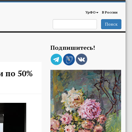
УрФО
В России
Поиск
Подпишитесь!
и по 50%