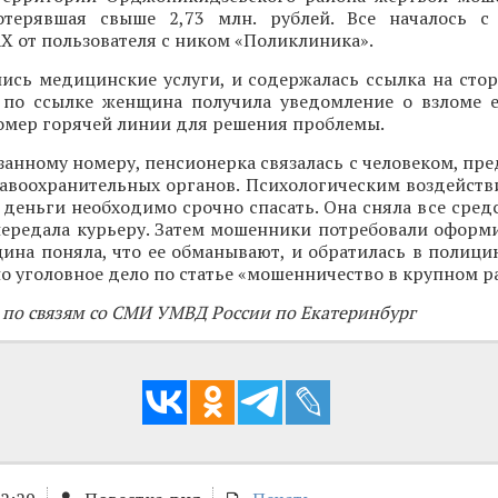
отерявшая свыше 2,73 млн. рублей. Все началось с
 от пользователя с ником «Поликлиника».
ись медицинские услуги, и содержалась ссылка на стор
 по ссылке женщина получила уведомление о взломе е
номер горячей линии для решения проблемы.
занному номеру, пенсионерка связалась с человеком, п
авоохранительных органов. Психологическим воздейств
 деньги необходимо срочно спасать. Она сняла все средс
передала курьеру. Затем мошенники потребовали оформи
ина поняла, что ее обманывают, и обратилась в полици
о уголовное дело по статье «мошенничество в крупном р
 по связям со СМИ УМВД России по Екатеринбург