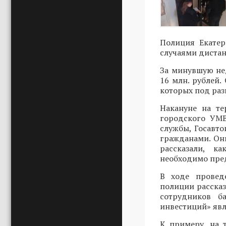
Полиция Екатер
случаями диста
За минувшую не
16 млн. рублей.
которых под ра
Накануне на т
городского УМВ
службы, Госавт
гражданами. Он
рассказали, к
необходимо пред
В ходе провед
полиции расска
сотрудников б
инвестиций» явл
К примеру, на 