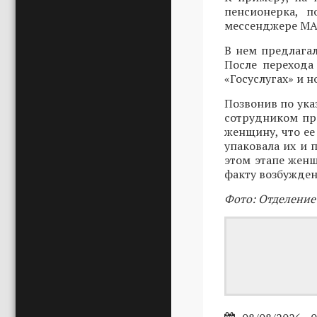
пенсионерка, п
мессенджере MAX
В нем предлагал
После перехода
«Госуслугах» и 
Позвонив по ука
сотрудником пр
женщину, что ее
упаковала их и 
этом этапе женщ
факту возбужден
Фото: Отделение