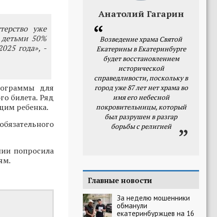
Анатолий Гагарин
терство уже
 детьми 50%
Возведение храма Святой
025 года», -
Екатерины в Екатеринбурге
будет восстановлением
исторической
справедливости, поскольку в
рограммы для
город уже 87 лет нет храма во
го билета. Ряд
имя его небесной
щим ребенка.
покровительницы, который
был разрушен в разгар
бязательного
борьбы с религией
нии попросила
ям.
Главные новости
За неделю мошенники
обманули
екатеринбуржцев на 16