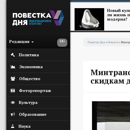
Перейти к основному содержанию
Новый куль
ли жизнь п
модерна?
Редакция
18+
Повестка Дня
»
Новости
» Минтра
Вы здесь
Политика
Экономика
Минтранс
скидкам д
Общество
Фоторепортаж
Культура
Образование
Наука