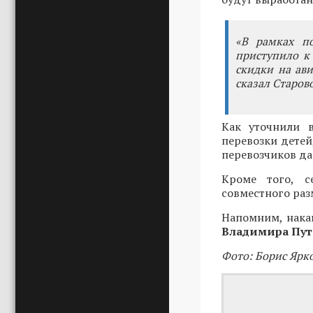
«В рамках п
приступило к
скидки на ави
сказал Старов
Как уточнили 
перевозки детей
перевозчиков да
Кроме того, с
совместного раз
Напомним, нака
Владимира Пу
Фото: Борис Ярк