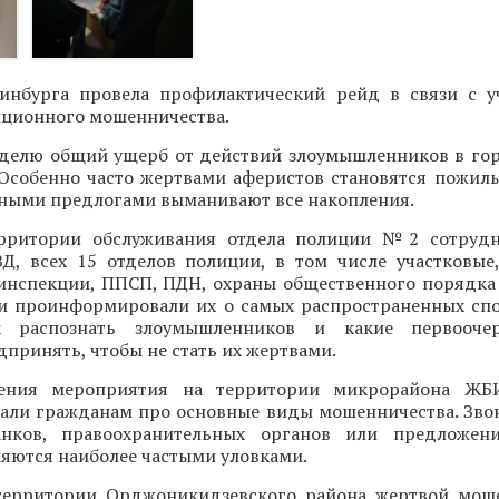
инбурга провела профилактический рейд в связи с 
нционного мошенничества.
делю общий ущерб от действий злоумышленников в го
 Особенно часто жертвами аферистов становятся пожилы
зными предлогами выманивают все накопления.
ерритории обслуживания отдела полиции №2 сотрудн
Д, всех 15 отделов полиции, в том числе участковые
оинспекции, ППСП, ПДН, охраны общественного порядка
и проинформировали их о самых распространенных спо
ак распознать злоумышленников и какие первооч
принять, чтобы не стать их жертвами.
ения мероприятия на территории микрорайона ЖБ
зали гражданам про основные виды мошенничества. Зво
анков, правоохранительных органов или предложен
яются наиболее частыми уловками.
территории Орджоникидзевского района жертвой мош