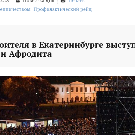
02:29
Повестка дня
Печать
шенничеством
Профилактический рейд
оителя в Екатеринбурге высту
и Афродита