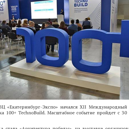
Ц «Екатеринбург-Экспо» начался XII Международный
а 100+ TechnoBuild. Масштабное событие пройдет с 30 
да стала «Архитектура победы», на выставке организов