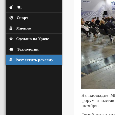
ЧП
Спорт
Мнение
Сделано на Урале
Технологии
Разместить рекламу
На площадке МВ
форум и выставк
октября.
Темой этого го