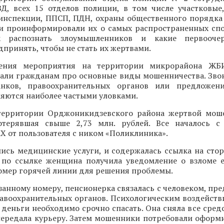
Д, всех 15 отделов полиции, в том числе участковые
оинспекции, ППСП, ПДН, охраны общественного порядка
и проинформировали их о самых распространенных спо
ак распознать злоумышленников и какие первооч
принять, чтобы не стать их жертвами.
ения мероприятия на территории микрорайона ЖБ
зали гражданам про основные виды мошенничества. Зво
анков, правоохранительных органов или предложен
яются наиболее частыми уловками.
территории Орджоникидзевского района жертвой мош
отерявшая свыше 2,73 млн. рублей. Все началось с
 от пользователя с ником «Поликлиника».
ись медицинские услуги, и содержалась ссылка на стор
 по ссылке женщина получила уведомление о взломе е
номер горячей линии для решения проблемы.
занному номеру, пенсионерка связалась с человеком, п
авоохранительных органов. Психологическим воздейств
 деньги необходимо срочно спасать. Она сняла все средс
передала курьеру. Затем мошенники потребовали оформи