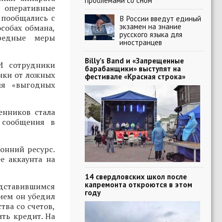
проблемами со сном
, оперативные
 пообщались с
В России введут единый
экзамен на знание
собах обмана,
русского языка для
ередные меры
иностранцев
Billy’s Band и «Запрещенные
И сотрудники
барабанщики» выступят на
нки от ложных
фестивале «Красная строка»
ия «выгодных
енников стала
 сообщения в
онний ресурс.
е аккаунта на
14 свердловских школ после
капремонта откроются в этом
редставившимся
году
ием он убедил
тва со счетов,
ть кредит. На