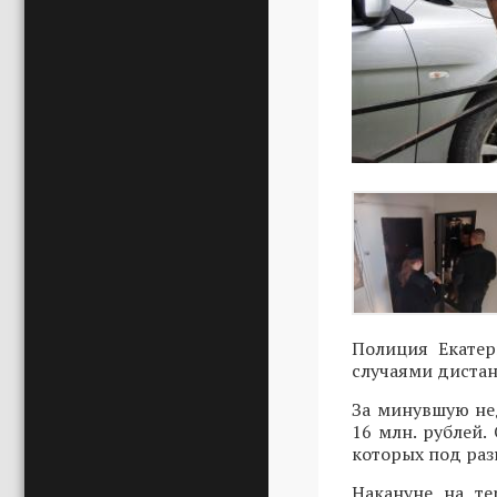
Полиция Екатер
случаями диста
За минувшую не
16 млн. рублей.
которых под ра
Накануне на т