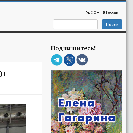
УрФО
В России
Поиск
Подпишитесь!
0+