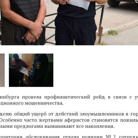
инбурга провела профилактический рейд в связи с 
нционного мошенничества.
делю общий ущерб от действий злоумышленников в го
 Особенно часто жертвами аферистов становятся пожилы
зными предлогами выманивают все накопления.
ерритории обслуживания отдела полиции №2 сотрудн