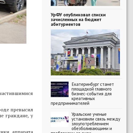
УрФУ опубликовал списки
зачисленных на бюджет
абитуриентов
Екатеринбург станет
площадкой главного
участившимися
бизнес-события для
креативных
предпринимателей
роде превысил
Уральские ученые
е граждане, у
установили связь между
злоупотреблением
обезболивающими и
ики аппарата