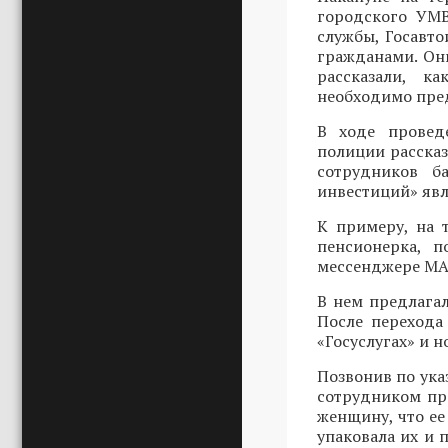
городского УМВ
службы, Госавт
гражданами. Он
рассказали, к
необходимо пред
В ходе провед
полиции расска
сотрудников б
инвестиций» явл
К примеру, на 
пенсионерка, п
мессенджере MAX
В нем предлагал
После перехода
«Госуслугах» и 
Позвонив по ука
сотрудником пр
женщину, что ее
упаковала их и 