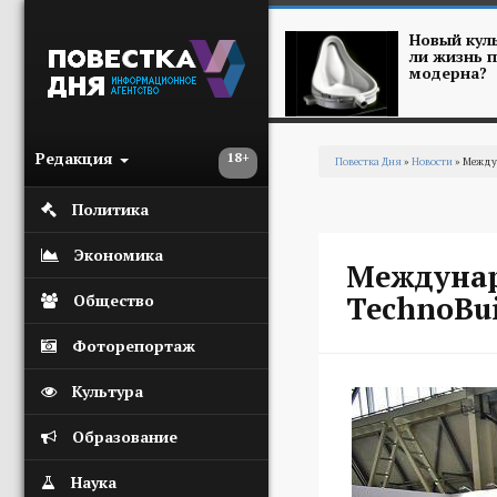
Перейти к основному содержанию
Новый куль
ли жизнь п
модерна?
Редакция
18+
Повестка Дня
»
Новости
» Междун
Вы здесь
Политика
Экономика
Междунар
TechnoBui
Общество
Фоторепортаж
Культура
Образование
Наука