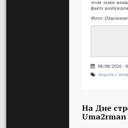
этом этапе женщ
факту возбужден
Фото: Отделение
08/08/2026 - 
борьба с мо
На Дне стр
Uma2rman 