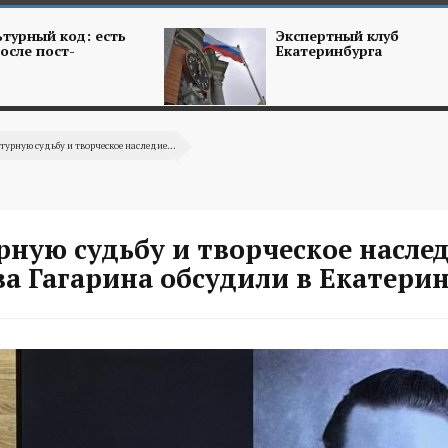
турный код: есть
Экспертный клуб
осле пост-
Екатеринбурга
турную судьбу и творческое наследие...
ную судьбу и творческое насле
а Гагарина обсудили в Екатери