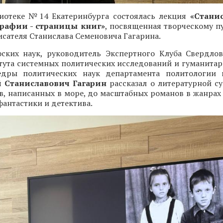
иотеке №14 Екатеринбурга состоялась лекция
«Станис
рафии - страницы книг»
, посвященная творческому п
исателя Станислава Семеновича Гагарина.
ских наук, руководитель Экспертного Клуба Свердлов
тута системных политических исследований и гуманитар
едры политических наук департамента политологии 
 Станиславович Гагарин
рассказал о литературной су
в, написанных в море, до масштабных романов в жанрах
фантастики и детектива.