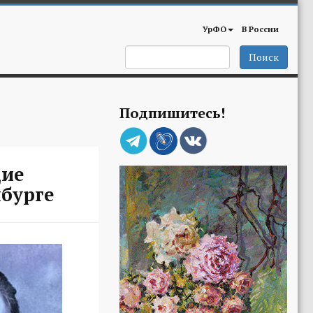
УрФО
В России
Поиск
Подпишитесь!
дие
нбурге