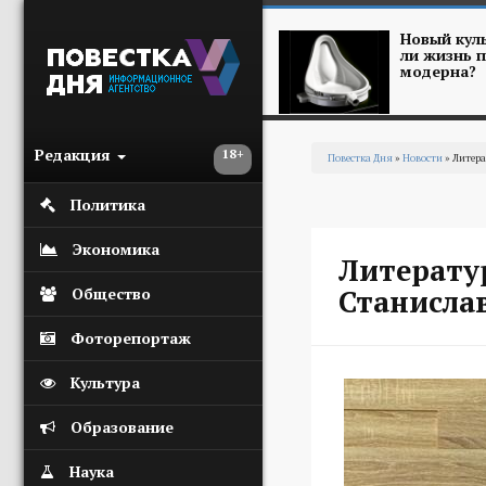
Перейти к основному содержанию
Новый куль
ли жизнь п
модерна?
Редакция
18+
Повестка Дня
»
Новости
» Литера
Вы здесь
Политика
Экономика
Литератур
Станислав
Общество
Фоторепортаж
Культура
Образование
Наука