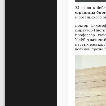
25 июня в библ
страницы биог
и российского п
Доктор философ
Директор Инсти
профессор каф
УрФУ
Анатолий
первых рассказо
военной прозы, 