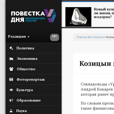
Перейти к основному содержанию
Новый куль
ли жизнь п
модерна?
Редакция
18+
Повестка Дня
»
Новости
» Козиц
Вы здесь
Политика
Экономика
Козицын 
Общество
Фоторепортаж
Совладельцы «У
Андрей Бокарев 
Культура
которая ранее п
Образование
По словам през
такие финансовы
Наука