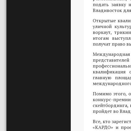
подать заявку
Владивосток для
Открытые квали
уличной культу
воркаут, трики
итогам выступ
получат право в
Международн
представителей
профессиональ
квалификация 
главную площад
международного
Помимо этого, 
конкурс-преми
скейтбординга, 
пройдет во Влади
Все, кто зарегис
«КАРДО» и прое