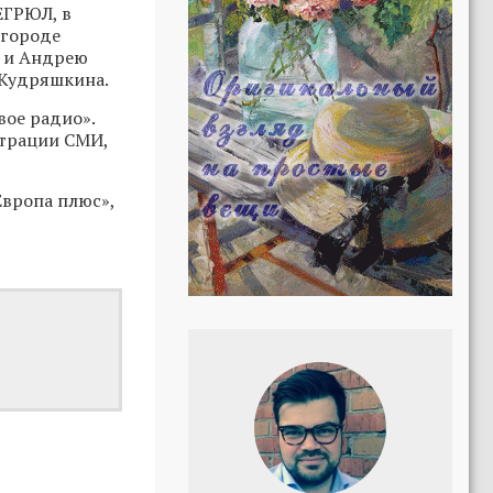
ЕГРЮЛ, в
 городе
у и Андрею
 Кудряшкина.
вое радио».
страции СМИ,
Европа плюс»,