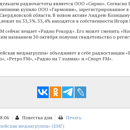
ельцем радиочастоты является ООО «Сирио». Согласно 
омпанию купило ООО «Гармония», зарегистрированное в
Свердловской области. В новом активе Андрею Козицын
лежит по 33,3%. 33,4% находятся в собственности Игоря
 FM сейчас вещает «Радио Рекорд». Его может сменить «Но
ким названием 30 октября получил свидетельство о реги
ейская медиагруппа» объединяет в себе радиостанции «
», «Ретро FM», «Радио на 7 холмах» и «Спорт FM».
18:06
Повестка дня
Печать
пейская медиагруппа» (ЕМГ)