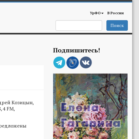
УрФО
В России
Поиск
Подпишитесь!
дрей Козицын,
,4 FM,
предложены