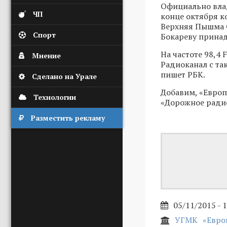
Официально влад
ЧП
конце октября к
Верхняя Пышма 
Спорт
Бокареву принад
На частоте 98,4
Мнение
Радиоканал с та
пишет РБК.
Сделано на Урале
Добавим, «Европ
Технологии
«Дорожное радио
Разместить рекламу
05/11/2015 - 
УГМК
«Евро