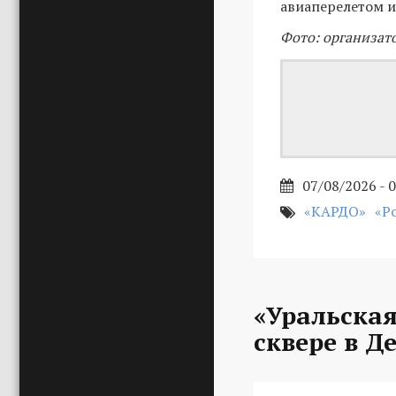
авиаперелетом и
Фото: организат
07/08/2026 - 
«КАРДО»
«Р
«Уральская
сквере в Д