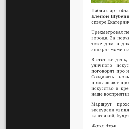
Паблик-арт-объ
Еленой Шубен
сквере Екатерин
Трехметровая пе
города. За пер
тоже дом, а до
аппарат момента
В этот же день,
уличного иску
поговорят про и
Создавать нов
приглашают прог
искусство и кр
наше восприятие
Маршрут прохо
экскурсии увидя
классикой, буду
Фото: Атом