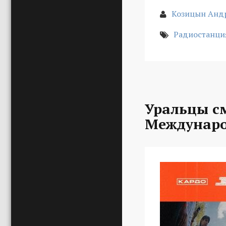
Козицын Анд
Радиостанци
Уральцы с
Междунаро