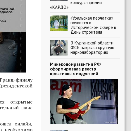
конкурс-премии
«КАРДО»
«Уральская перчатка»
появится в
Историческом сквере в
День строителя
В Курганской области
ФСБ накрыла крупную
нарколабораторию
Минэкономразвития РФ
сформировала реестр
креативных индустрий
Гранд-финалу
Президентской
ся открытые
ительный шанс
ошел онлайн,
о необходимо