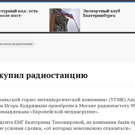
турный код: есть
Экспертный клуб
осле пост-
Екатеринбурга
ын купил радиостанцию
купил радиостанцию
ральской горно-металлургической компании» (УГМК) Ан
и Игорь Кудряшкин приобрели в Москве радиочастоту 98
ринадлежала «Европейской медиагруппе».
идента ЕМГ Екатерины Тихомировой, их компании были 
е условия сделки, «от которых невозможно отказаться».