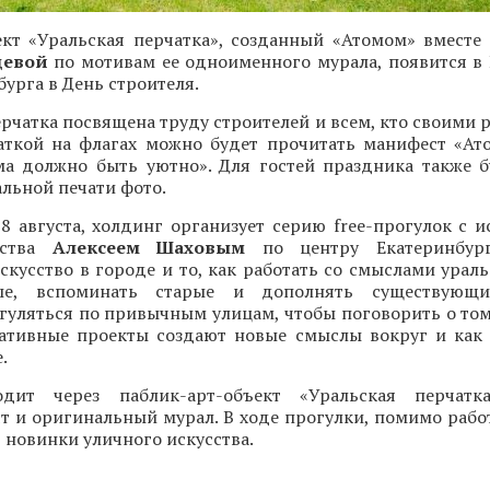
ект «Уральская перчатка», созданный «Атомом» вместе
цевой
по мотивам ее одноименного мурала, появится в
бурга в День строителя.
рчатка посвящена труду строителей и всем, кто своими 
чаткой на флагах можно будет прочитать манифест «Ато
ма должно быть уютно». Для гостей праздника также б
льной печати фото.
 8 августа, холдинг организует серию free-прогулок с 
сства
Алексеем Шаховым
по центру Екатеринбург
скусство в городе и то, как работать со смыслами урал
ые, вспоминать старые и дополнять существующ
уляться по привычным улицам, чтобы поговорить о том,
еативные проекты создают новые смыслы вокруг и как 
.
дит через паблик-арт-объект «Уральская перчатка
т и оригинальный мурал. В ходе прогулки, помимо рабо
т новинки уличного искусства.