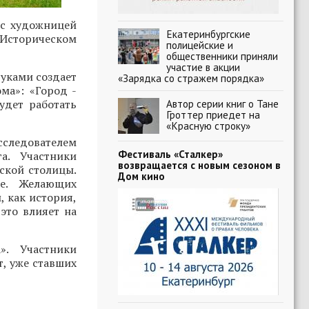
 с художницей
Екатеринбургские
 Историческом
полицейские и
общественники приняли
участие в акции
руками создает
«Зарядка со стражем порядка»
ма»: «Город -
удет работать
Автор серии книг о Тане
Гроттер приедет на
«Красную строку»
исследователем
Фестиваль «Сталкер»
а. Участники
возвращается с новым сезоном в
ьской столицы.
Дом кино
ие. Желающих
 как история,
это влияет на
». Участники
т, уже ставших