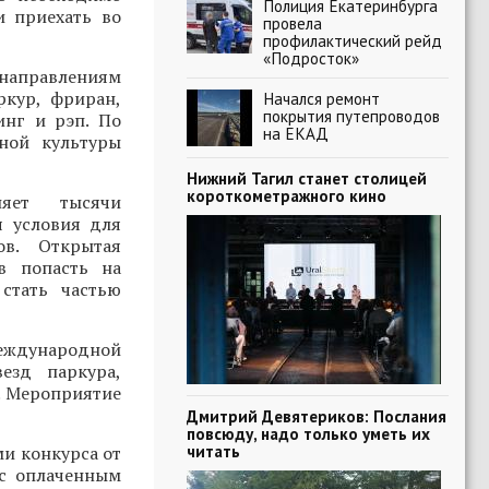
Полиция Екатеринбурга
и приехать во
провела
профилактический рейд
«Подросток»
 направлениям
ркур, фриран,
Начался ремонт
покрытия путепроводов
инг и рэп. По
на ЕКАД
ной культуры
Нижний Тагил станет столицей
короткометражного кино
няет тысячи
я условия для
ов. Открытая
в попасть на
стать частью
Международной
езд паркура,
. Мероприятие
Дмитрий Девятериков: Послания
повсюду, надо только уметь их
читать
ми конкурса от
 с оплаченным