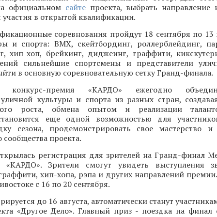
 на официальном
сайте
проекта, выбрать направление 
 участия в открытой квалификации.
фикационные соревнования пройдут 18 сентября по 13
ры и спорта: BMX, скейтбординг, роллерблейдинг, па
нг, хип-хоп, брейкинг, диджеинг, граффити, кикскутер
лений сильнейшие спортсмены и представители улич
ыйти в основную соревновательную сетку Гранд-финала.
ая конкурс-премия «КАРДО» ежегодно объеди
 уличной культуры и спорта из разных стран, создава
ного роста, обмена опытом и реализации талант
становится еще одной возможностью для участнико
ку сезона, продемонстрировать свое мастерство и 
 сообщества проекта.
открылась регистрация для зрителей на Гранд-финал 
и «КАРДО». Зрители смогут увидеть выступления зв
граффити, хип-хопа, рэпа и других направлений премии
востоке с 16 по 20 сентября.
трируется до 16 августа, автоматически станут участника
кта «Другое Дело». Главный приз - поездка на финал