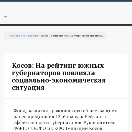
Перейти к основному содержанию
Мобильное
меню
Повестка Дня
»
Новости
» Косов: На рейтинг южных губернаторов повлияла...
Вы здесь
Косов: На рейтинг южных
губернаторов повлияла
социально-экономическая
ситуация
Фонд развития гражданского общества днем
ранее представил 13-й выпуск Рейтинга
эффективности губернаторов. Руководитель
ФоРГО в ЮФО и СКФО Геннадий Косов