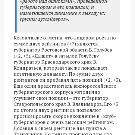
«работе над ошибками», проведенной
губернатором и его командой, и
наметившейся динамике к выходу их
группы аутсайдеров».
Косов также отметил, что лидером роста по
сумме двух рейтингов (+7) является
губернатор Ростовской области В. Голубев
(+2, +5). «Дышит» в затылок Голубеву
губернатор Краснодарского края В.
Кондратьев, который так же показывает
позитивную динамику. По сумме двух
рейтингов он прибавил пять позиций (+2, +3).
Еще один представитель южнороссийского
губернаторского корпуса методично
улучшает свои позиции – это губернатор
Ставропольского края В. Владимиров. Его +3
по итогам двух рейтингов позволяют
прогнозировать скорое вхождение в «клуб»
губернаторов с очень высоким рейтингом.
Добавил в своем рейтинге два пункта А.
Тхакушинов. Но делать прогноз о том, что