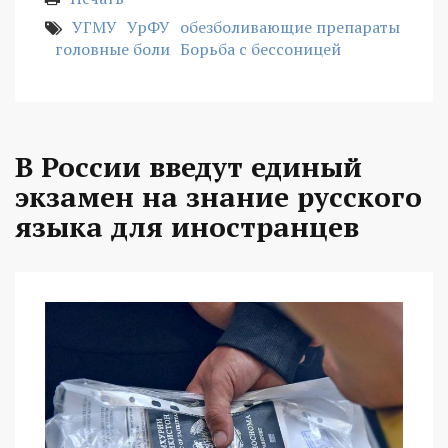
УГМУ
УрФУ
обезболивающие препараты
головные боли
Борьба с бессоницей
В России введут единый
экзамен на знание русского
языка для иностранцев