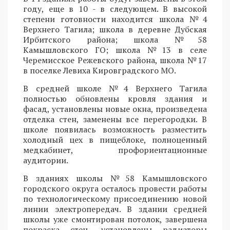
году, еще в 10 - в следующем. В высокой
степени готовности находится школа №4
Верхнего Тагила; школа в деревне Дубская
Ирбитского района; школа №58
Камышловского ГО; школа №13 в селе
Черемисское Режевского района, школа №17
в поселке Левиха Кировградского МО.
В средней школе №4 Верхнего Тагила
полностью обновлены кровля здания и
фасад, установлены новые окна, произведена
отделка стен, заменены все перегородки. В
школе появилась возможность разместить
холодный цех в пищеблоке, полноценный
медкабинет, профориентационные
аудитории.
В зданиях школы №58 Камышловского
городского округа осталось провести работы
по технологическому присоединению новой
линии электропередач. В здании средней
школы уже смонтирован потолок, завершена
покраска стен, установлены радиаторы