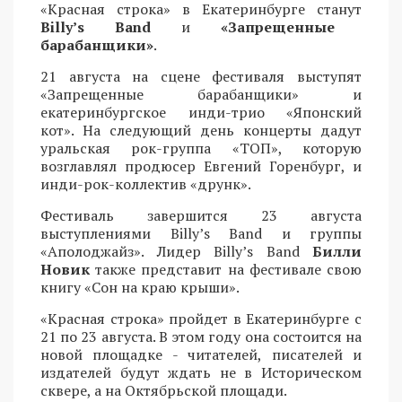
«Красная строка» в Екатеринбурге станут
Billy’s Band
и
«Запрещенные
барабанщики»
.
21 августа на сцене фестиваля выступят
«Запрещенные барабанщики» и
екатеринбургское инди-трио «Японский
кот». На следующий день концерты дадут
уральская рок-группа «ТОП», которую
возглавлял продюсер Евгений Горенбург, и
инди-рок-коллектив «друнк».
Фестиваль завершится 23 августа
выступлениями Billy’s Band и группы
«Аполоджайз». Лидер Billy’s Band
Билли
Новик
также представит на фестивале свою
книгу «Сон на краю крыши».
«Красная строка» пройдет в Екатеринбурге с
21 по 23 августа. В этом году она состоится на
новой площадке - читателей, писателей и
издателей будут ждать не в Историческом
сквере, а на Октябрьской площади.