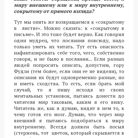
миру внешнему или к миру внутреннему,
сокрытому от прямого взгляда?
Тут мы опять же возвращаемся к «сокрытому
в листве». Можно сказать: к «сокрытому в
письме». И это тоже будет верно. Как говорил
один мудрец, что послания повсюду, надо
только уметь их читать. Тут есть опасность
нафантазировать себе того, чего, собственно
говоря, и не было в послании... Если разных
людей попросить описать, допустим, гору
Фудзи (тем более, если они ее не видели), то
описания их будут одновременно разные, но
и иметь сходства. То есть, если брать мой
случай, то я пишу исходя из своих
ментальных установок, пытаясь донести до
читателя мир таковым, каким я его вижу.
Читатель же, как я думаю, видит в нем то, к
чему готов его мозг. Думаю, что через мир
внешний я пытаюсь подобраться к миру
внутреннему. Всегда должен быть посыл
(стержень, тот цветок, который скрывается в