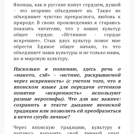
Японцы, как и русские живут сердцем, душой
- это незримо объединяет их. Также их
объединяет чувство прекрасного, любовь к
природе. В своих произведениях я стараюсь
показать читателю, что у наших культур
общее сердце. «Истинное - сердце
искреннее». Стык двух культур помог мне
обрести Единое общее начало, то что
объединяет наши культуры и не только наши,
но и мировую культуру.
Насколько я понимаю, здесь речь о
«макото, сэй» - «истине, раскрываемой
через искренность» (с учетом того, что в
японском языке для передачи оттенков
понятия «искренность» используют
разные иероглифы). Что для вас важнее:
сохранить в тексте дыхание японской
традиции или позволить ей преобразиться
в нечто сугубо личное?
Через японскую традицию, культуру я
пытаюсь выразить свой личный опыт.