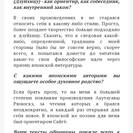
(Дзуйхицу) - как ориентир, как собеседник,
как внутренний закон?
В своих произведениях я не старался
относить себя к какому-либо стилю. Просто,
более позднее творчество больше подходило
к дзуйхицу. Сказать, что я следовал какой-
либо, определенной, традиции с моей
стороны было бы не совсем верно, скорее
всего, я попытался донести до читателя
какие-то свои философские идеи через
призму японской литературы.
С какими японскими авторами вы
ощущаете особое духовное родство?
Если брать прозу, то на меня в большей
степени повлияли произведения Акутагавы
Рюноскэ, за чтения которых я брался
неоднократно, и каждый раз открывал для
себя новое. В японской же поэзии для меня
был ориентиром Сайгё.
Ваши тексты обращены, прежде всего, к