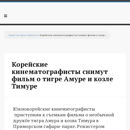
Перейти к основному содержанию
Мобильное
меню
Повестка Дня
»
Новости
» Корейские кинематографисты снимут фильм о тигре...
Вы здесь
Корейские
кинематографисты снимут
фильм о тигре Амуре и козле
Тимуре
Южнокорейские кинематографисты
приступили к съемкам фильма о необычной
дружбе тигра Амура и козла Тимура в
Приморском сафари-парке. Режиссером