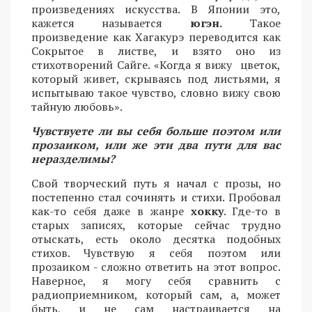
произведениях искусства. В Японии это,
кажется называется
югэн.
Такое
произведение как Хагакурэ переводится как
Сокрытое в листве, и взято оно из
стихотворений Сайге. «Когда я вижу цветок,
который живет, скрываясь под листьями, я
испытываю такое чувство, словно вижу свою
тайную любовь».
Чувствуете ли вы себя больше поэтом или
прозаиком, или же эти два пути для вас
неразделимы?
Свой творческий путь я начал с прозы, но
постепенно стал сочинять и стихи. Пробовал
как-то себя даже в жанре
хокку
. Где-то в
старых записях, которые сейчас трудно
отыскать, есть около десятка подобных
стихов. Чувствую я себя поэтом или
прозаиком - сложно ответить на этот вопрос.
Наверное, я могу себя сравнить с
радиоприемником, который сам, а, может
быть, и не сам настраивается на