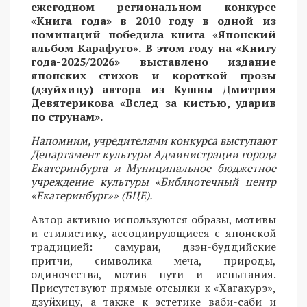
ежегодном региональном конкурсе
«Книга года» в 2010 году в одной из
номинаций победила книга «Японский
альбом Карафуто». В этом году на «Книгу
года-2025/2026» выставлено издание
японских стихов и короткой прозы
(дзуйхицу) автора из Кушвы Дмитрия
Девятерикова «Вслед за кистью, ударив
по струнам».
Напомним, учредителями конкурса выступают
Департамент культуры Администрации города
Екатеринбурга и Муниципальное бюджетное
учреждение культуры «Библиотечный центр
«Екатеринбург»» (БЦЕ).
Автор активно используются образы, мотивы
и стилистику, ассоциирующиеся с японской
традицией: самураи, дзэн-буддийские
притчи, символика меча, природы,
одиночества, мотив пути и испытания.
Присутствуют прямые отсылки к «Хагакурэ»,
дзуйхицу, а также к эстетике ваби-саби и