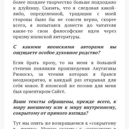
более позднее творчество больше подходило
к дзуйхицу. Сказать, что я следовал какой-
либо, определенной, традиции с моей
стороны было бы не совсем верно, скорее
всего, я попытался донести до читателя
какие-то свои философские идеи через
призму японской литературы.
С какими японскими авторами вы
ощущаете особое духовное родство?
Если брать прозу, то на меня в большей
степени повлияли произведения Акутагавы
Рюноскэ, за чтения которых я брался
неоднократно, и каждый раз открывал для
себя новое. В японской же поэзии для меня
был ориентиром Сайгё.
Ваши тексты обращены, прежде всего, к
миру внешнему или к миру внутреннему,
сокрытому от прямого взгляда?
Тут мы опять же возвращаемся к «сокрытому
в листве». Можно сказать: к «сокрытому в