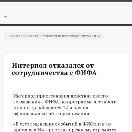
Перейти к основному содержанию
Мобильное
меню
Повестка Дня
»
Новости
» Интерпол отказался от сотрудничества с ФИФА
Вы здесь
Интерпол отказался от
сотрудничества с ФИФА
Интерпол приостановил действие своего
соглашения с ФИФА по программе честности
в спорте, сообщается 12 июня на
официальном сайте организации.
«В свете нынешних событий в ФИФА и в то
время как Интерпол по-прежнему стремится