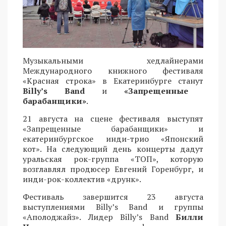
Музыкальными хедлайнерами
Международного книжного фестиваля
«Красная строка» в Екатеринбурге станут
Billy’s Band
и
«Запрещенные
барабанщики»
.
21 августа на сцене фестиваля выступят
«Запрещенные барабанщики» и
екатеринбургское инди-трио «Японский
кот». На следующий день концерты дадут
уральская рок-группа «ТОП», которую
возглавлял продюсер Евгений Горенбург, и
инди-рок-коллектив «друнк».
Фестиваль завершится 23 августа
выступлениями Billy’s Band и группы
«Аполоджайз». Лидер Billy’s Band
Билли