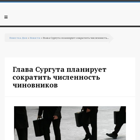
Перейти к основному содержанию
Мобильное
меню
Повестка Дня
»
Новости
» Глава Сургута планирует сократить численность...
Вы здесь
Глава Сургута планирует
сократить численность
чиновников