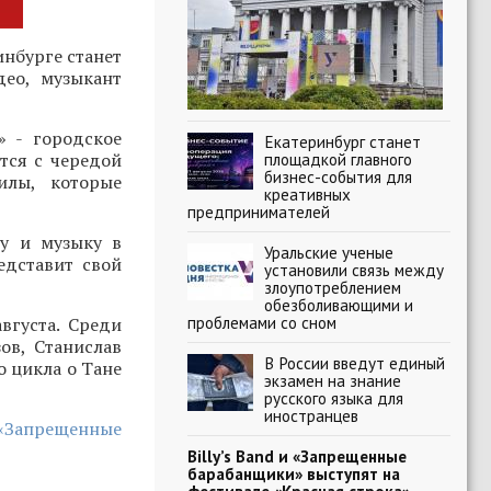
нбурге станет
део, музыкант
» - городское
Екатеринбург станет
тся с чередой
площадкой главного
бизнес-события для
илы, которые
креативных
предпринимателей
ру и музыку в
Уральские ученые
едставит свой
установили связь между
злоупотреблением
обезболивающими и
проблемами со сном
вгуста. Среди
ов, Станислав
В России введут единый
о цикла о Тане
экзамен на знание
русского языка для
иностранцев
 «Запрещенные
Billy’s Band и «Запрещенные
барабанщики» выступят на