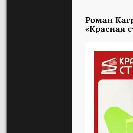
Роман Каг
«Красная с