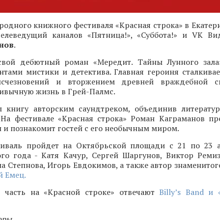
одного книжного фестиваля «Красная строка» в Екатери
 телеведущий каналов «Пятница!», «Суббота!» и VK Ви
нов
.
свой дебютный роман «Мередит. Тайны Лунного зала
нтами мистики и детектива. Главная героиня сталкивае
исчезновений и вторжением древней враждебной с
ивычную жизнь в Грей-Палмс.
 книгу авторским саундтреком, объединив литерату
 На фестивале «Красная строка» Роман Каграманов пр
и познакомит гостей с его необычным миром.
иваль пройдет на Октябрьской площади с 21 по 23 а
ого года - Катя Качур, Сергей Шаргунов, Виктор Ремиз
а Степнова, Игорь Евдокимов, а также автор знаменитог
 Емец.
 часть на «Красной строке» отвечают
Billy’s Band и
оры