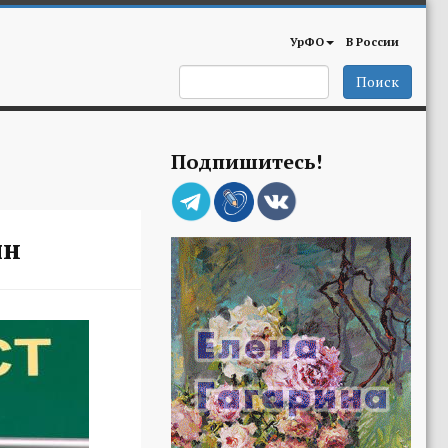
УрФО
В России
Поиск
Подпишитесь!
ян