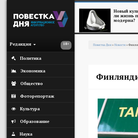
Перейти к основному содержанию
Новый куль
ли жизнь п
модерна?
Редакция
18+
Повестка Дня
»
Новости
» Финля
Вы здесь
Политика
Экономика
Финлянди
Общество
Фоторепортаж
Культура
Образование
Наука