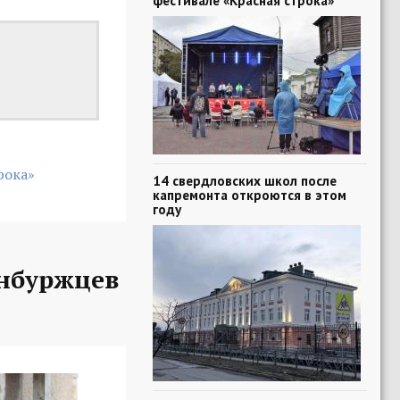
фестивале «Красная строка»
рока»
14 свердловских школ после
капремонта откроются в этом
году
нбуржцев