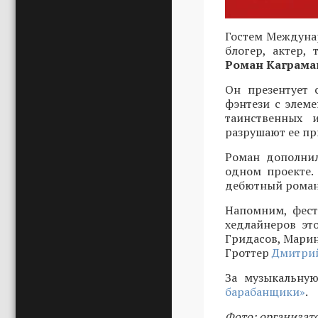
Гостем Междунар
блогер, актер,
Роман Каграма
Он презентует 
фэнтези с элеме
таинственных 
разрушают ее пр
Роман дополнил
одном проекте.
дебютный роман 
Напомним, фест
хедлайнеров эт
Гридасов, Марин
Гроттер
Дмитрий
За музыкальную
барабанщики»
.
Фото: организат