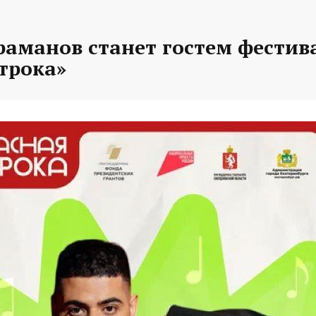
раманов станет гостем фестив
трока»