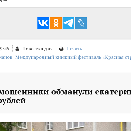
09:45
Повестка дня
Печать
манов
Международный книжный фестиваль «Красная ст
 мошенники обманули екатери
рублей