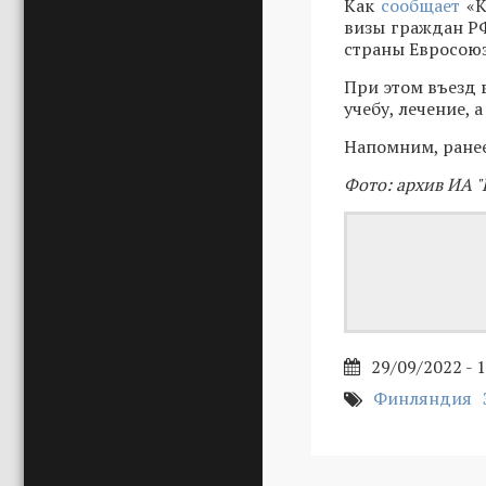
Как
сообщает
«К
визы граждан РФ
страны Евросоюз
При этом въезд 
учебу, лечение,
Напомним, ранее
Фото: архив ИА "
29/09/2022 - 
Финляндия