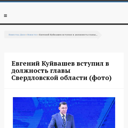
Перейти к основному содержанию
Мобильное
меню
Повестка Дня
»
Новости
» Евгений Куйвашев вступил в должность главы...
Вы здесь
Евгений Куйвашев вступил в
должность главы
Свердловской области (фото)