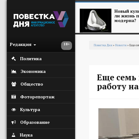
Перейти к основному содержанию
Новый куль
ли жизнь п
модерна?
Редакция
18+
Повестка Дня
»
Новости
» Еще се
Вы здесь
Политика
Экономика
Еще семь
работу на
Общество
Фоторепортаж
Культура
Образование
Наука