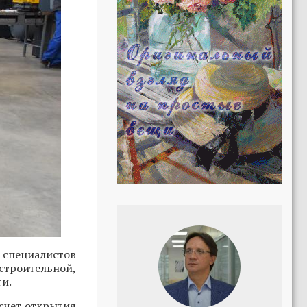
 специалистов
троительной,
и.
счет открытия