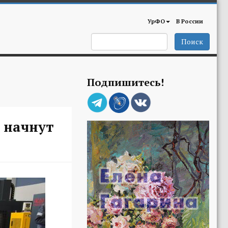
УрФО
В России
Поиск
Подпишитесь!
 начнут