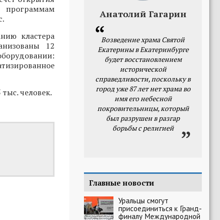
программам
Анатолий Гагарин
с.
анию кластера
Возведение храма Святой
анизованы 12
Екатерины в Екатеринбурге
борудовании:
будет восстановлением
атизированное
исторической
справедливости, поскольку в
город уже 87 лет нет храма во
тыс. человек.
имя его небесной
покровительницы, который
был разрушен в разгар
борьбы с религией
Главные новости
Уральцы смогут
присоединиться к Гранд-
финалу Международной