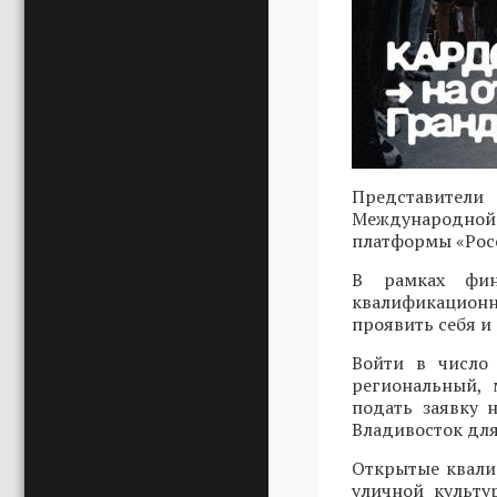
Представители
Международной 
платформы «Росс
В рамках фин
квалификационн
проявить себя и
Войти в число 
региональный, 
подать заявку
Владивосток для
Открытые квали
уличной культу