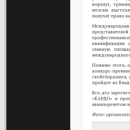
воркаут, трики
итогам выступ
получат право в
Международн
представителей
профессиональ
квалификация 
главную площад
международного
Помимо этого, 
конкурс-преми
скейтбординга, 
пройдет во Влади
Все, кто зарегис
«КАРДО» и прое
авиаперелетом и
Фото: организат