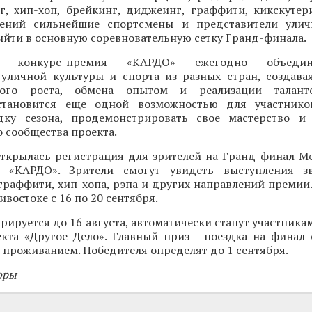
нг, хип-хоп, брейкинг, диджеинг, граффити, кикскутер
лений сильнейшие спортсмены и представители улич
ыйти в основную соревновательную сетку Гранд-финала.
ая конкурс-премия «КАРДО» ежегодно объеди
 уличной культуры и спорта из разных стран, создава
ного роста, обмена опытом и реализации талант
становится еще одной возможностью для участнико
ку сезона, продемонстрировать свое мастерство и 
 сообщества проекта.
открылась регистрация для зрителей на Гранд-финал 
и «КАРДО». Зрители смогут увидеть выступления зв
граффити, хип-хопа, рэпа и других направлений премии
востоке с 16 по 20 сентября.
трируется до 16 августа, автоматически станут участника
кта «Другое Дело». Главный приз - поездка на финал
 проживанием. Победителя определят до 1 сентября.
оры