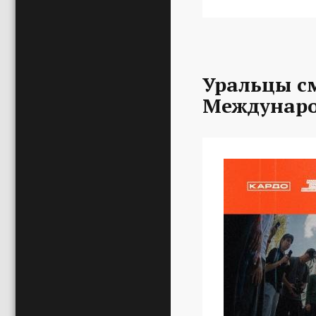
Уральцы с
Междунаро