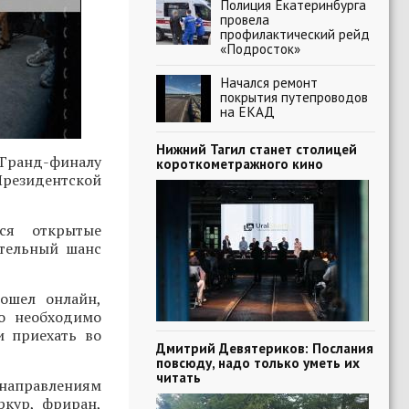
Полиция Екатеринбурга
провела
профилактический рейд
«Подросток»
Начался ремонт
покрытия путепроводов
на ЕКАД
Нижний Тагил станет столицей
Гранд-финалу
короткометражного кино
Президентской
ся открытые
ительный шанс
ошел онлайн,
о необходимо
и приехать во
Дмитрий Девятериков: Послания
повсюду, надо только уметь их
читать
 направлениям
ркур, фриран,