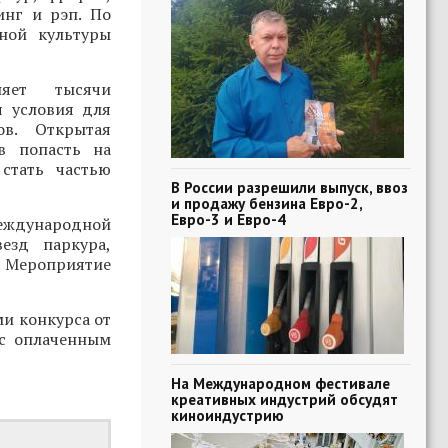
инг и рэп. По
ной культуры
няет тысячи
я условия для
ов. Открытая
в попасть на
стать частью
В России разрешили выпуск, ввоз
и продажу бензина Евро-2,
Евро-3 и Евро-4
Международной
езд паркура,
. Мероприятие
ми конкурса от
 с оплаченным
На Международном фестивале
креативных индустрий обсудят
киноиндустрию