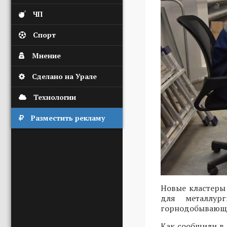
ЧП
Спорт
Мнение
Сделано на Урале
Технологии
Разместить рекламу
Новые кластеры
для металлурги
горнодобывающе
Как сообщили в 