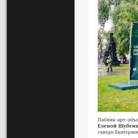
Паблик-арт-объ
Еленой Шубен
сквере Екатерин