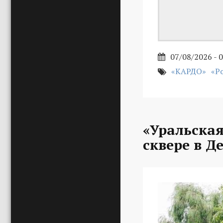
07/08/2026 - 
«КАРДО»
«Р
«Уральская
сквере в Д