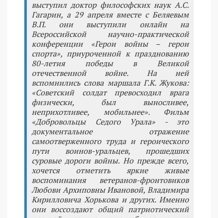
выступил доктор философских наук А.С.
Гагарин, а 29 апреля вместе с Беляевым
В.П. они выступили онлайн на
Всероссийской научно-практической
конференции «Герои войны – герои
спорта», приуроченной к празднованию
80-летия победы в Великой
отечественной войне. На ней
вспомнились слова маршала Г.К. Жукова:
«Советский солдат превосходил врага
физически, был выносливее,
неприхотливее, мобильнее». Фильм
«Добровольцы Седого Урала» - это
документальное отражение
самоотверженного труда и героического
пути воинов-уральцев, прошедших
суровые дороги войны. Но прежде всего,
хочется отметить яркие живые
воспоминания ветеранов-фронтовиков
Любови Архиповны Ивановой, Владимира
Кирилловича Хорькова и других. Именно
они воссоздают общий патриотический