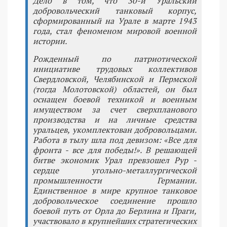
Дело в том, что 30-й Уральский
добровольческий танковый корпус,
сформированный на Урале в марте 1943
года, стал феноменом мировой военной
истории.
Рожденный по патриотической
инициативе трудовых коллективов
Свердловской, Челябинской и Пермской
(тогда Молотовской) областей, он был
оснащен боевой техникой и военным
имуществом за счет сверхпланового
производства и на личные средства
уральцев, укомплектован добровольцами.
Работа в тылу шла под девизом: «Все для
фронта - все для победы!». В решающей
битве экономик Урал превзошел Рур -
сердце угольно-металлургической
промышленности Германии.
Единственное в мире крупное танковое
добровольческое соединение прошло
боевой путь от Орла до Берлина и Праги,
участвовало в крупнейших стратегических