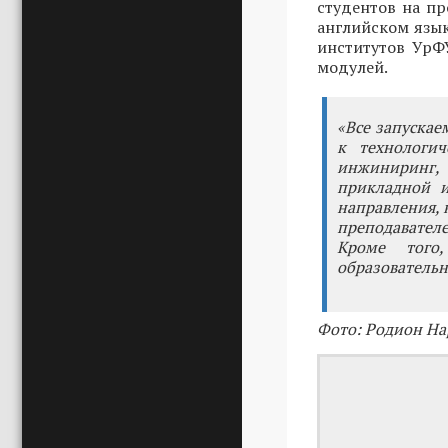
студентов на п
английском язы
институтов УрФ
модулей.
«Все запуска
к технологи
инжиниринг, 
прикладной и
направления, 
преподавател
Кроме того
образовательн
Фото: Родион На