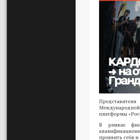
Представители
Международной 
платформы «Росс
В рамках фин
квалификационн
проявить себя и