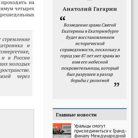
 проходить на
нимум четырех
Анатолий Гагарин
трехнедельных
Возведение храма Святой
Екатерины в Екатеринбурге
будет восстановлением
т стремление
исторической
хатроника и
справедливости, поскольку в
энергетике,
город уже 87 лет нет храма во
 и в России
имя его небесной
аших молодых
покровительницы, который
ространстве.
был разрушен в разгар
язей через
борьбы с религией
Главные новости
Уральцы смогут
присоединиться к Гранд-
финалу Международной