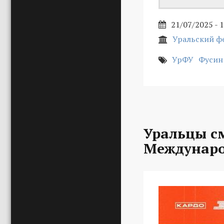
21/07/2025 - 
Уральский ф
УрФУ
Фусин
Уральцы с
Междунаро