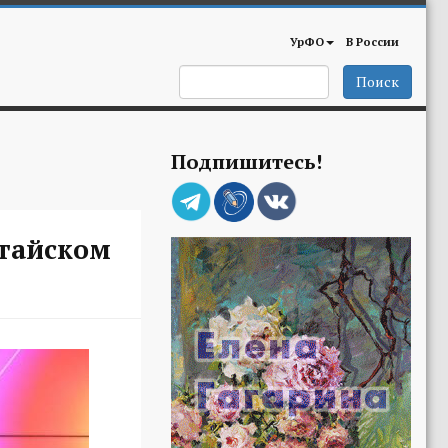
УрФО
В России
Поиск
Подпишитесь!
итайском