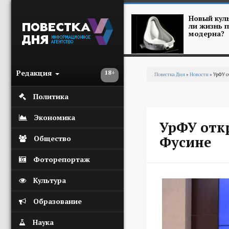
Перейти к основному содержанию
Новый куль
ли жизнь п
модерна?
Редакция
18+
Повестка Дня
»
Новости
» УрФУ о
Вы здесь
Политика
Экономика
УрФУ отк
Фусине
Общество
Фоторепортаж
Культура
Образование
Наука