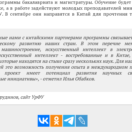
рограммы бакалавриата и магистратуры. Обучение будет
ке, а в работе задействуют молодых преподавателей ми
У. В сентябре они направятся в Китай для прочтения 
емые нами с китайскими партнерами программы связывае
ческому развитию наших стран. В этом перечне ме
машиностроение, искусственный интеллект в электро
скусственный интеллект - востребованные и в Китае,
которые находятся на стыке сразу нескольких наук. Для н
ей это возможность получения опыта в международном п
, проект имеет потенциал развития научных св
ые инициативы», - отметил Илья Обабков.
рудинов, сайт УрФУ