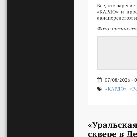
Все, кто зарегис
«КАРДО» и прое
авиаперелетом и
Фото: организат
07/08/2026 - 
«КАРДО»
«Р
«Уральская
сквере в Д