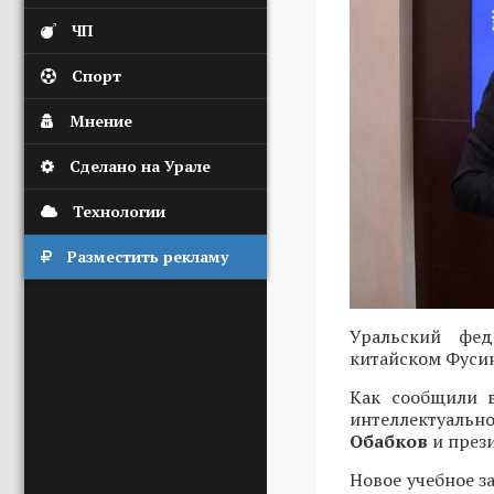
ЧП
Спорт
Мнение
Сделано на Урале
Технологии
Разместить рекламу
Уральский фед
китайском Фусин
Как сообщили в
интеллектуаль
Обабков
и през
Новое учебное з