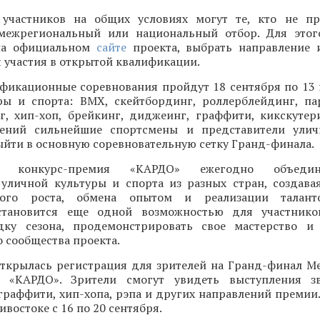
участников на общих условиях могут те, кто не пр
межрегиональный или национальный отбор. Для этог
 на официальном
сайте
проекта, выбрать направление 
 участия в открытой квалификации.
фикационные соревнования пройдут 18 сентября по 13
ры и спорта: BMX, скейтбординг, роллерблейдинг, па
нг, хип-хоп, брейкинг, диджеинг, граффити, кикскутер
лений сильнейшие спортсмены и представители улич
ыйти в основную соревновательную сетку Гранд-финала.
ая конкурс-премия «КАРДО» ежегодно объеди
 уличной культуры и спорта из разных стран, создава
ного роста, обмена опытом и реализации талант
становится еще одной возможностью для участнико
ку сезона, продемонстрировать свое мастерство и 
 сообщества проекта.
открылась регистрация для зрителей на Гранд-финал 
и «КАРДО». Зрители смогут увидеть выступления зв
граффити, хип-хопа, рэпа и других направлений премии
востоке с 16 по 20 сентября.