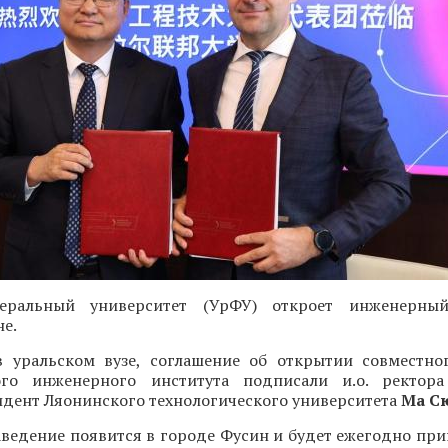
еральный университет (УрФУ) откроет инженерны
е.
 уральском вузе, соглашение об открытии совместно
ного инженерного института подписали и.о. ректор
идент Ляонинского технологического университета
Ма С
аведение появится в городе Фусин и будет ежегодно пр