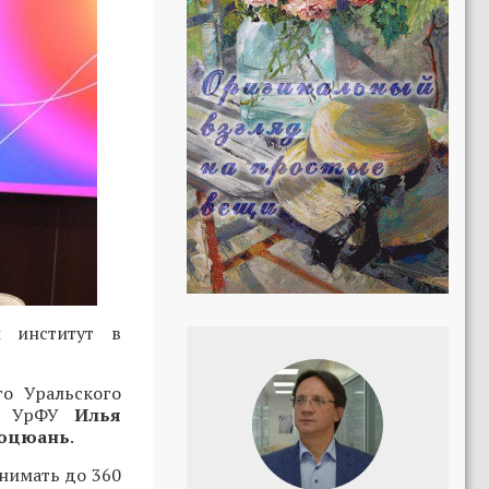
й институт в
го Уральского
а УрФУ
Илья
юцюань
.
инимать до 360