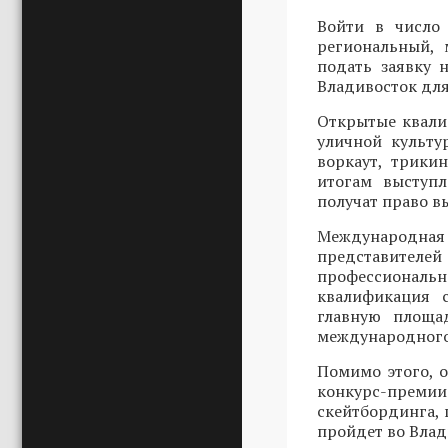
Войти в число 
региональный, 
подать заявку
Владивосток для
Открытые квали
уличной культу
воркаут, трики
итогам выступ
получат право в
Международн
представителей
профессиональ
квалификация 
главную площад
международного
Помимо этого, 
конкурс-преми
скейтбординга, 
пройдет во Влади