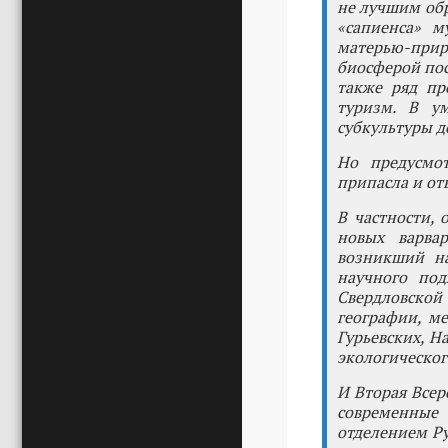
не лучшим обр
«сапиенса» м
матерью-при
биосферой пос
также ряд пр
туризм. В у
субкультуры д
Но предусмо
припасла и от
В частности, 
новых варвар
возникший на
научного под
Свердловско
географии, м
Гурьевских, Н
экологическог
И Вторая Всер
современные
отделением Ру