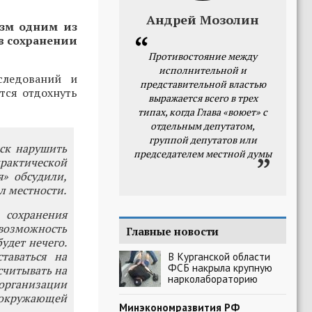
Андрей Мозолин
изм одним из
 в сохранении
Противостояние между
исполнительной и
следований и
представительной властью
тся отдохнуть
выражается всего в трех
типах, когда Глава «воюет» с
отдельным депутатом,
группой депутатов или
ск нарушить
председателем местной думы
рактической
» обсудили,
л местности.
 сохранения
возможность
Главные новости
удет нечего.
таваться на
В Курганской области
ФСБ накрыла крупную
ссчитывать на
нарколабораторию
организации
 окружающей
Минэкономразвития РФ