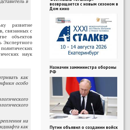
дставитель в
возвращается с новым сезоном в
Дом кино
ку развитие
в, связанных с
тве объектов
ь Экспертного
политических
ических наук
Назначен замминистра обороны
РФ
тривать как
цифики особо
логического
ологического
репления на
андшафта как
Путин объявил о создании войск