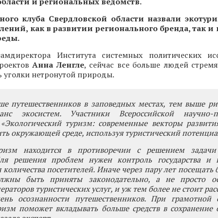
области и региональных ведомств.
ного клуба Свердловской области назвали экотур
ений, как в развитии регионального бренда, так и
еды.
замдиректора Института системных политических ис
проектов
Анна Ленгле
, сейчас все больше людей стремя
сь уголки нетронутой природы.
ше путешественников в заповедных местах, тем выше ри
анс экосистем. Участники Всероссийской научно-п
«Экологический туризм: современные векторы развития
ить окружающей среде, используя туристический потенциа
уризм находится в противоречии с решением задачи
ля решения проблем нужен контроль государства и 
 количества посетителей. Иначе через пару лет посещать б
лжны быть приняты законодательно, а не просто ос
ераторов туристических услуг, и уж тем более не стоит ра
ень осознанности путешественников. При грамотной 
ризм поможет вкладывать больше средств в сохранение