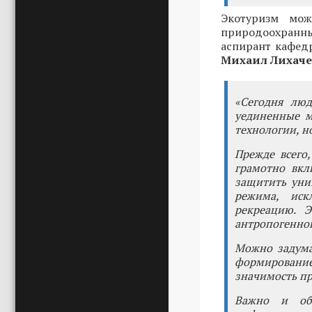
Экотуризм мож
природоохранны
аспирант кафед
Михаил Лихаче
«Сегодня люд
уединенные м
технологии, н
Прежде всего
грамотно вкл
защитить уни
режима, иск
рекреацию. 
антропогенног
Можно задума
формировани
значимость п
Важно и обе