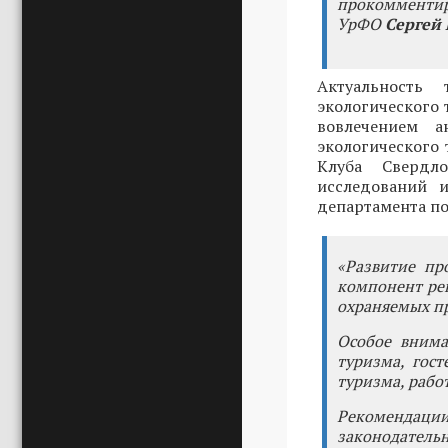
прокомментиро
УрФО
Сергей
Актуальность
экологического 
вовлечением а
экологического 
Клуба Свердло
исследований 
департамента п
«Развитие пр
компонент ре
охраняемых пр
Особое внима
туризма, гост
туризма, рабо
Рекомендации
законодательн