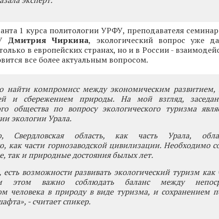
казала эксперт.
анта 1 курса политологии УРФУ, преподавателя семинар
ЭУ
Дмитрия Чиркина
, экологический вопрос уже д
только в европейских странах, но и в России - взаимодей
вится все более актуальным вопросом.
о найти компромисс между экономическим развитием,
й и сбережением природы. На мой взгляд, заседан
ого общества по вопросу экологического туризма явля
тии экологии Урала.
но, Свердловская область, как часть Урала, обла
, как части горнозаводской цивилизации. Необходимо с
, так и природные достояния былых лет.
, есть возможности развивать экологический туризм как 
ри этом важно соблюдать баланс между непоср
ом человека в природу в виде туризма, и сохранением 
афта», - считает спикер.