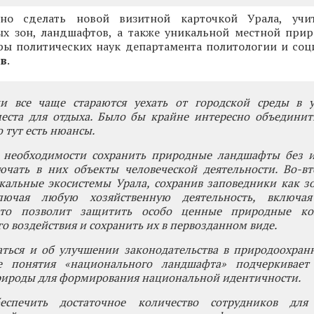
но сделать новой визитной карточкой Урала, учи
х зон, ландшафтов, а также уникальной местной прир
ры политических наук департамента политологии и со
в
.
и все чаще стараются уехать от городской среды в 
еста для отдыха. Было бы крайне интересно объединит
о тут есть нюансы.
, необходимости сохранить природные ландшафты без и
ючать в них объекты человеческой деятельности. Во-вт
кальные экосистемы Урала, сохранив заповедники как з
лючая любую хозяйственную деятельность, включа
Это позволит защитить особо ценные природные ко
о воздействия и сохранить их в первозданном виде.
ться и об улучшении законодательства в природоохранн
е понятия «национального ландшафта» подчеркивает
рироды для формирования национальной идентичности.
спечить достаточное количество сотрудников для 