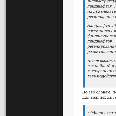
инфраструкту
ландшафтах. 
их привлекате
региона, но и 
Ландшафтны
восстановлен
финансирован
ландшафтов.
регулировани
развития данн
Делая вывод, 
важнейший и а
к сохранению
взаимодействи
По его словам, 
для важных диск
«Общеизвестно