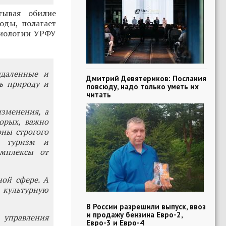
тывая обилие
оды, полагает
циологии УРФУ
удаленные и
Дмитрий Девятериков: Послания
ь природу и
повсюду, надо только уметь их
читать
зменения, а
орых, важно
оны строгого
я туризм и
мплексы от
ой сфере. А
 культурную
В России разрешили выпуск, ввоз
и продажу бензина Евро-2,
управления
Евро-3 и Евро-4