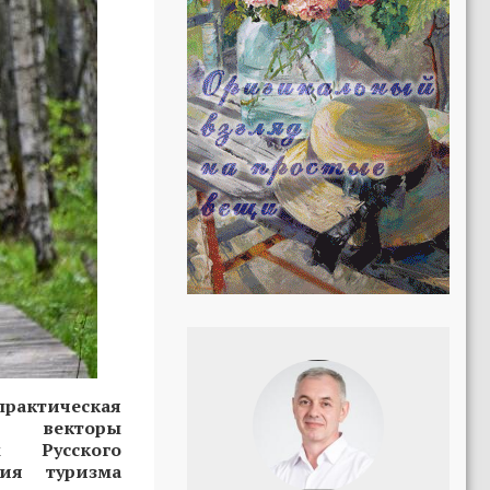
рактическая
е векторы
м Русского
ия туризма