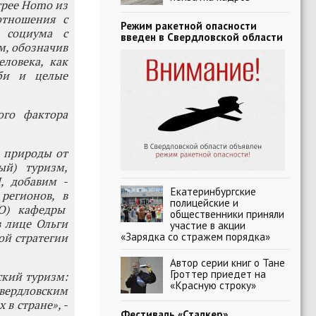
трее Homo из
отношения с
Режим ракетной опасности
 социума с
введен в Свердловской области
м, обозначив
еловека, как
оби и целые
ого фактора
й природы от
ый) туризм,
, добавим -
Екатеринбургские
регионов, в
полицейские и
ГО) кафедры
общественники приняли
в лице Ольги
участие в акции
«Зарядка со стражем порядка»
ой стратегии
Автор серии книг о Тане
Гроттер приедет на
ский туризм:
«Красную строку»
ердловским
в стране», -
Фестиваль «Сталкер»