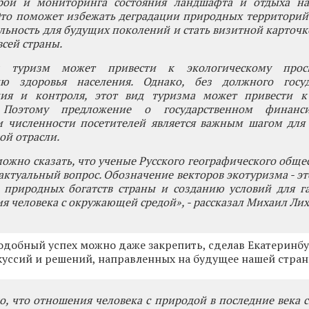
рой и мониторинга состояния ландшафта и отдыха н
Это поможет избежать деградации природных территорий
льность для будущих поколений и стать визитной карточк
всей страны.
й туризм может привести к экологическому про
ию здоровья населения. Однако, без должного госуд
ия и контроля, этот вид туризма может привести к
 Поэтому предложение о государственном финанс
и численности посетителей является важным шагом для 
ой отрасли.
можно сказать, что ученые Русского географического обще
ктуальный вопрос. Обозначение векторов экотуризма - эт
 природных богатств страны и созданию условий для г
я человека с окружающей средой», - рассказал Михаил Лих
подобный успех можно даже закрепить, сделав Екатерин
уссий и решений, направленных на будущее нашей стран
, что отношения человека с природой в последние века 