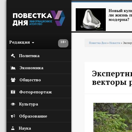
Перейти к основному содержанию
Новый куль
ли жизнь п
модерна?
Редакция
18+
Повестка Дня
»
Новости
» Экспер
Вы здесь
Политика
Экономика
Экспертн
векторы 
Общество
Фоторепортаж
Культура
Образование
Наука