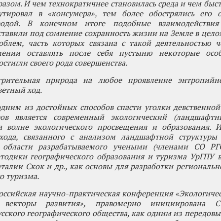
азом. И чем технократичнее становилась среда и чем быс
утировал в «консумера», тем более обострялись его 
родой. В конечном итоге подобные взаимодействия
тавили под сомнение сохранность жизни на Земле в цело
облем, часть которых связана с такой деятельностью ч
мении оставлять после себя пустыню некоторые ос
остигли своего рода совершенства.
трительная природа на любое проявление энтропийн
ветный ход.
одним из достойных способов спасти уголки девственно
ов является современный экологический (ландшафтн
 волне экологического просвещения и образования. И
хода, связанного с анализом ландшафтной структуры 
й области разрабатываемого учеными (членами СО Р
етодики географического образования и туризма УрГПУ 
аталии Скок и др., как основы для разработки региональн
о туризма.
оссийская научно-практическая конференция «Экологиче
 векторы развития», правомерно инициирована Св
сского географического общества, как одним из передовых 