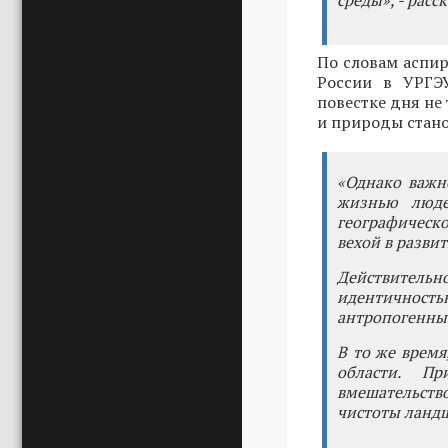
среды», - расс
По словам аспир
России в УРГ
повестке дня не 
и природы стано
«Однако важн
жизнью люде
географическ
вехой в разви
Действитель
идентичностью
антропогенные
В то же время
области. П
вмешательств
чистоты ландш