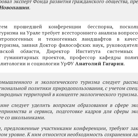
вал эксперт Фонда развития гражданского общества, пре
 Новопашин
.
 тем прошедшей конференции бесспорна, посколь
туризма на Урале требует всестороннего анализа вопросо
нтропогенных и техногенных ландшафтов в качес
туризма, заявил Доктор философских наук, руководител
вской области, Директор Института системных 
и гуманитарных проектов, профессор кафедры полит
олитологии и социологии УрФУ
Анатолий Гагарин
.
омышленного и экологического туризма следует рассма
гиональной политики природопользования, с учетом спе
иродных территорий в концепте экологического туризма.
ние следует уделить вопросам образования в сфере эко
еприимства и сервиса, подготовке кадров для сферы эк
те со школьниками.
, предложенные участниками конференции, требуют зак
ом уровне. К ним относится необходимость сохранения л