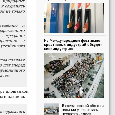
а природных
 и сохранить
ой не только
свещению и
арственного
 деградации
ировании и
На Международном фестивале
креативных индустрий обсудят
устойчивого
киноиндустрию
ства подняли
о шаг вперед
армоничного
ачев.
бург площадкой
ы и планеты.
В свердловской области
полиции увеличилась
складывались
нехватка кадров