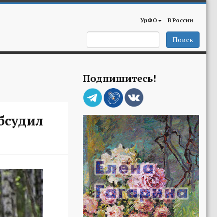
УрФО
В России
Поиск
Подпишитесь!
бсудил