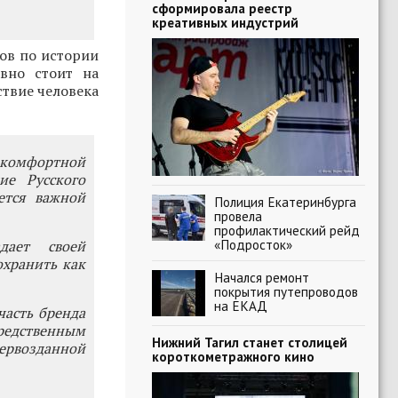
сформировала реестр
креативных индустрий
ов по истории
авно стоит на
ствие человека
 комфортной
ие Русского
ется важной
Полиция Екатеринбурга
провела
профилактический рейд
«Подросток»
дает своей
охранить как
Начался ремонт
покрытия путепроводов
на ЕКАД
часть бренда
едственным
Нижний Тагил станет столицей
первозданной
короткометражного кино