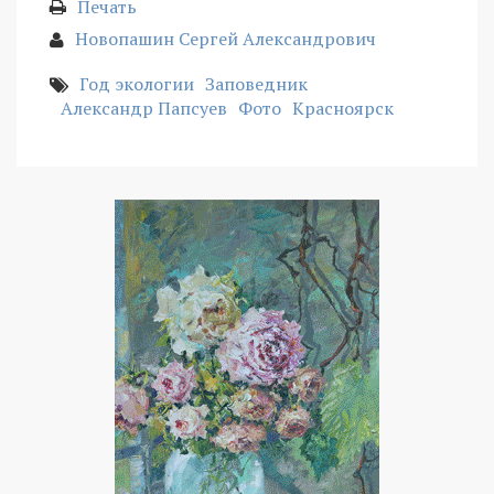
Печать
Новопашин Сергей Александрович
Год экологии
Заповедник
Александр Папсуев
Фото
Красноярск