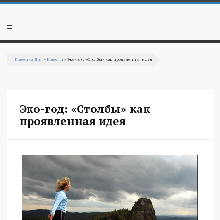
Перейти к основному содержанию
Мобильное
меню
Повестка Дня
»
Новости
» Эко-год: «Столбы» как проявленная идея
Вы здесь
Эко-год: «Столбы» как
проявленная идея