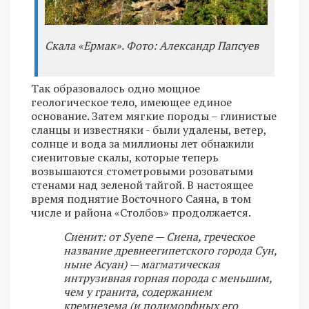
Скала «Ермак». Фото: Александр Папсуев
Так образовалось одно мощное
геологическое тело, имеющее единое
основание. Затем мягкие породы – глинистые
сланцы и известняки - были удалены, ветер,
солнце и вода за миллионы лет обнажили
сиенитовые скалы, которые теперь
возвышаются стометровыми розоватыми
стенами над зеленой тайгой. В настоящее
время поднятие Восточного Саяна, в том
числе и района «Столбов» продолжается.
Сиенит: от Syene — Сиена, греческое
название древнеегипетского города Сун,
ныне Асуан) — магматическая
интрузивная горная порода с меньшим,
чем у гранита, содержанием
кремнезема (и полиморфных его