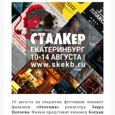
10 августа на открытии фестиваля покажут
фильмом
«Охотник»
режиссера
Заура
Цогоева
. Фильм представит киновед
Богдан