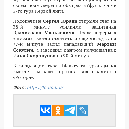
своем поле уверенно обыграл «Уфу» в матче
5-го тура Первой лиги.
Подопечные
Сергея Юрана
открыли счет на
38-й минуте усилиями защитника
Владислава Малькевича
. После перерыва
«шмели» смогли отличиться еще дважды: на
77-й минуте забил нападающий
Мартин
Секулич
, а завершил разгром полузащитник
Илья Скоропупов
на 90-й минуте.
В следующем туре, 14 августа, уральцы на
выезде сыграют против волгоградского
«Ротора».
Фото:
https://fc-ural.ru/