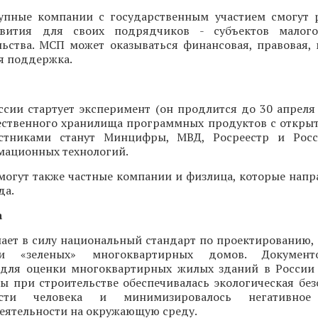
упные компании с государственным участием смогут 
вития для своих подрядчиков - субъектов малог
ьства. МСП может оказываться финансовая, правовая, 
 поддержка.
ссии стартует эксперимент (он продлится до 30 апреля
чественного хранилища программных продуктов с откр
астниками станут Минцифры, МВД, Росреестр и Рос
мационных технологий.
могут также частные компании и физлица, которые напр
да.
а
пает в силу национальный стандарт по проектированию,
ии «зеленых» многоквартирных домов. Документ
 для оценки многоквартирных жилых зданий в России
ы при строительстве обеспечивалась экологическая без
ности человека и минимизировалось негативное 
еятельности на окружающую среду.