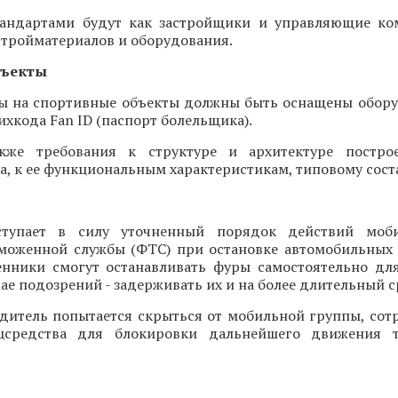
тандартами будут как застройщики и управляющие ко
тройматериалов и оборудования.
бъекты
ды на спортивные объекты должны быть оснащены обор
хкода Fan ID (паспорт болельщика).
акже требования к структуре и архитектуре постро
а, к ее функциональным характеристикам, типовому сост
тупает в силу уточненный порядок действий моб
моженной службы (ФТС) при остановке автомобильных
енники смогут останавливать фуры самостоятельно дл
учае подозрений - задерживать их и на более длительный с
одитель попытается скрыться от мобильной группы, сот
цсредства для блокировки дальнейшего движения т