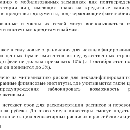
ацию о мобилизованных заемщиках для подтвержден
тегории лиц, имеющих право на кредитные канику
 не представят документы, подтверждающие факт мобил
ованные и члены их семей могут воспользоваться о
м и ипотечным кредитам и займам.
упают в силу новые ограничения для неквалифицированн
ю ценных бумаг эмитентов из недружественных стран
ортфеле не должна превышать 10% (с 1 октября этот по
ря он понизится до 5%).
лено на минимизацию рисков для неквалифицированны
ранные финансовые институты, где учитываются такие ц
едупреждения заблокировать возможность ра
 активами.
е истекает срок для расконвертации расписок и перево
з-за рубежа. До этого числа инвесторы смогут подать
 конвертацию депозитарных расписок в российские акци
П