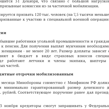
ршится 31 декабря, что связано с большой нагрузк
призывные комиссии из-за частичной мобилизации.
ируется призвать 120 тыс. человек (на 7,5 тысячи меньш
 призванные к участию в специальной военной операции
сии
а бывшие работники угольной промышленности и гражда
у к пенсии. Для получения выплат мужчинам необходимо
, женщинам - не менее 20 лет. Размер доплаты зависит 
ляют в бюджет в виде страховых взносов специа
где работают летчики и члены экипажа, шахтеры
ых частей.
дитные отсрочки мобилизованным
о месяца Минобороны совместно с Минфином РФ долж
м минимально гарантированный размер денежного д
с. рублей. Соответствующее поручение ранее дал прези
23 ноября кредиторы смогут запрашивать у Федераль