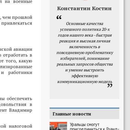
ой на военные
Константин Костин
е, чем прошлой
 привлекаться
Основные качества
успешного политика 20-х
годов нашего века - быстрая
реакция и высокая личная
включенность в
нской авиации
повседневную проблематику
 отработать в
избирателей, понимание
от того, какую
реальных запросов общества
лизированные
и умение выстроить
 и работники
эффективную
коммуникационную модель
ны обеспечить
овольствия в
дент Владимир
Главные новости
Уральцы смогут
ной налоговой
присоединиться к Гранд-