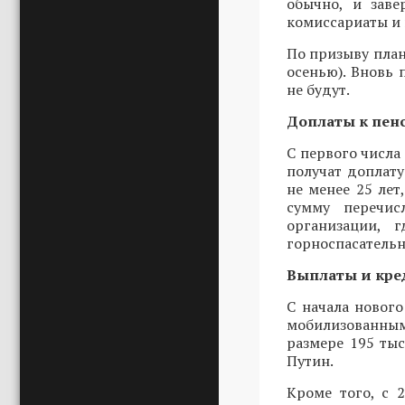
обычно, и заве
комиссариаты и 
По призыву план
осенью). Вновь
не будут.
Доплаты к пен
С первого числ
получат доплат
не менее 25 лет
сумму перечис
организации, 
горноспасательн
Выплаты и кре
С начала новог
мобилизованны
размере 195 ты
Путин.
Кроме того, с 