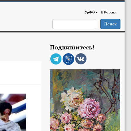
УрФО
В России
Поиск
Подпишитесь!