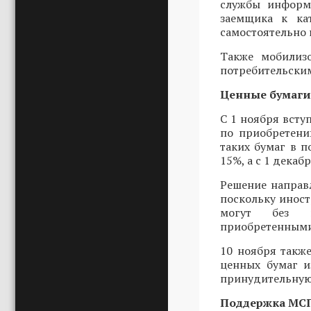
службы информ
заемщика к ка
самостоятельно
Также мобилиз
потребительски
Ценные бумаги
С 1 ноября вст
по приобретени
таких бумаг в п
15%, а с 1 декаб
Решение направ
поскольку иност
могут без пр
приобретенными
10 ноября такж
ценных бумаг и
принудительную
Поддержка МС