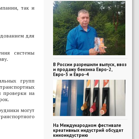
мпании, так и
удованием для
ения системы
аву.
В России разрешили выпуск, ввоз
и продажу бензина Евро-2,
Евро-3 и Евро-4
ильных групп
 транспортных
я проверки на
рок.
рудники могут
ранспортного
На Международном фестивале
креативных индустрий обсудят
киноиндустрию