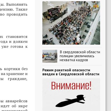
ды. Выполнять
цензию. Также
аво проводить
х становится
года и должен
 уже готова к
В свердловской области
полиции увеличилась
нехватка кадров
ь кортики без
Режим ракетной опасности
 на хранение и
введен в Свердловской области
ны граждане,
ры авиарейсов
 идет об икре
 маркировкой