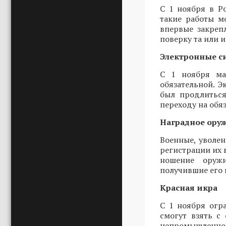
С 1 ноября в Р
такие работы м
впервые закреп
поверку та или 
Электронные с
С 1 ноября ма
обязательной. Э
был продлиться
переходу на обя
Наградное ору
Военные, уволе
регистрации их 
ношение оружи
получившие его 
Красная икра
С 1 ноября огр
смогут взять с
непромышленног