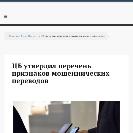
Перейти к основному содержанию
Мобильное
меню
Повестка Дня
»
Новости
» ЦБ утвердил перечень признаков мошеннических...
Вы здесь
ЦБ утвердил перечень
признаков мошеннических
переводов