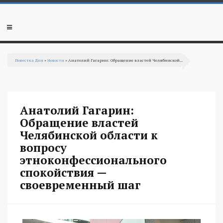
Перейти к основному содержанию
Мобильное
меню
Повестка Дня
»
Новости
» Анатолий Гагарин: Обращение властей Челябинской...
Вы здесь
Анатолий Гагарин:
Обращение властей
Челябинской области к
вопросу
этноконфессионального
спокойствия —
своевременный шаг