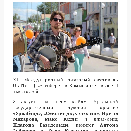
XII Международный джазовый фестиваль
UralTerraJazz соберет в Камышлове свыше 4
тыс. гостей.
8 августа на сцену выйдут Уральский
государственный духовой оркестр
«Уралбэнд», «Секстет двух столиц», Ирина
Макарова, Макс Юдин
и джаз-бэнд
Платона Газелериди
, квинтет
Антона
Зубарева
и
Олег Казанцев
, народный