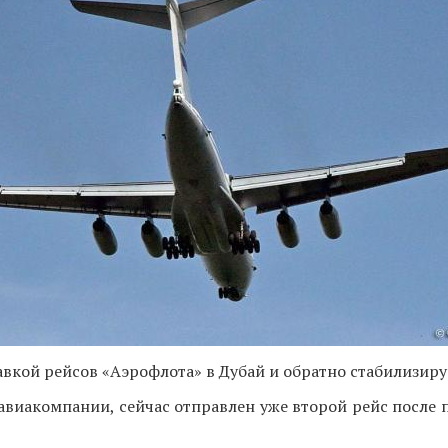
авкой рейсов «Аэрофлота» в Дубай и обратно стабилизиру
авиакомпании, сейчас отправлен уже второй рейс после 