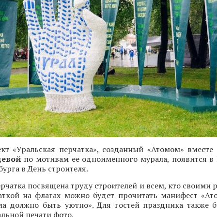
ект «Уральская перчатка», созданный «Атомом» вместе
цевой
по мотивам ее одноименного мурала, появится в
бурга в День строителя.
рчатка посвящена труду строителей и всем, кто своими 
чаткой на флагах можно будет прочитать манифест «Ато
ма должно быть уютно». Для гостей праздника также б
льной печати фото.