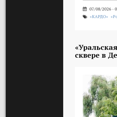
07/08/2026 - 
«КАРДО»
«Р
«Уральская
сквере в Д