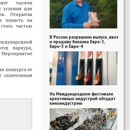
няет тысячи
я условия для
ов. Открытая
в попасть на
стать частью
В России разрешили выпуск, ввоз
Международной
и продажу бензина Евро-2,
Евро-3 и Евро-4
езд паркура,
. Мероприятие
ми конкурса от
 с оплаченным
На Международном фестивале
креативных индустрий обсудят
киноиндустрию