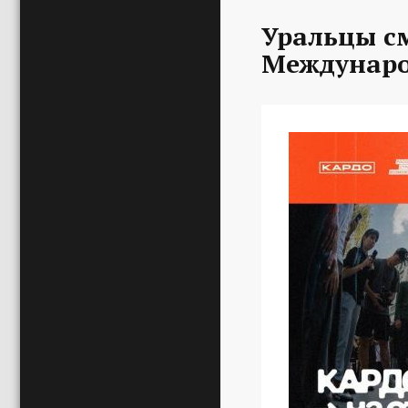
Уральцы с
Междунаро