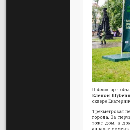
Паблик-арт-объ
Еленой Шубен
сквере Екатерин
Трехметровая пе
города. За пер
тоже дом, а до
аппарат момента