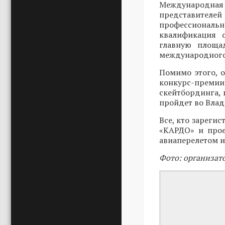
Международн
представителей
профессиональ
квалификация 
главную площад
международного
Помимо этого, 
конкурс-преми
скейтбординга, 
пройдет во Влади
Все, кто зарегис
«КАРДО» и прое
авиаперелетом и
Фото: организат