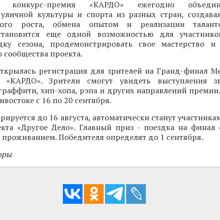
ая конкурс-премия «КАРДО» ежегодно объеди
 уличной культуры и спорта из разных стран, создава
ного роста, обмена опытом и реализации талант
становится еще одной возможностью для участнико
ку сезона, продемонстрировать свое мастерство и 
 сообщества проекта.
открылась регистрация для зрителей на Гранд-финал 
и «КАРДО». Зрители смогут увидеть выступления зв
граффити, хип-хопа, рэпа и других направлений премии
востоке с 16 по 20 сентября.
трируется до 16 августа, автоматически станут участника
кта «Другое Дело». Главный приз - поездка на финал
 проживанием. Победителя определят до 1 сентября.
оры