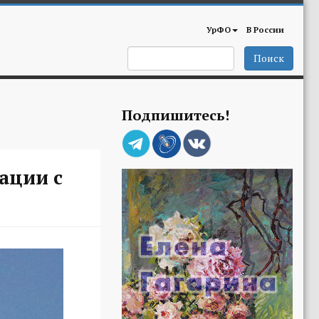
УрФО
В России
Поиск
Подпишитесь!
ации с