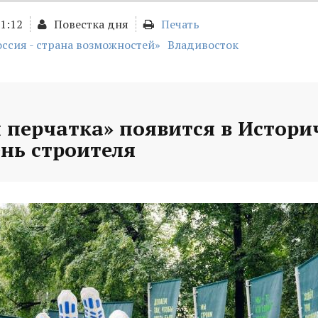
01:12
Повестка дня
Печать
оссия - страна возможностей»
Владивосток
 перчатка» появится в Истори
ень строителя