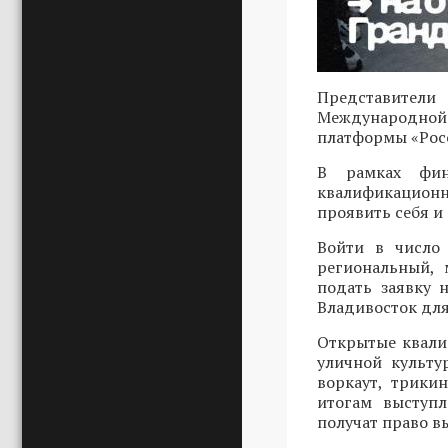
Представители
Международной 
платформы «Росс
В рамках фин
квалификационн
проявить себя и
Войти в число 
региональный, 
подать заявку
Владивосток для
Открытые квали
уличной культу
воркаут, трики
итогам выступ
получат право в