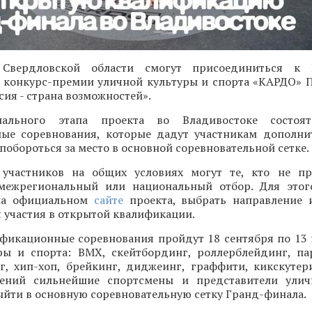
 Свердловской области смогут присоединиться к 
конкурс-премии уличной культуры и спорта «КАРДО» 
ия - страна возможностей».
ального этапа проекта во Владивостоке состоят
ые соревнования, которые дадут участникам дополн
 побороться за место в основной соревновательной сетке.
участников на общих условиях могут те, кто не пр
межрегиональный или национальный отбор. Для этог
 на официальном
сайте
проекта, выбрать направление 
 участия в открытой квалификации.
фикационные соревнования пройдут 18 сентября по 13
ры и спорта: BMX, скейтбординг, роллерблейдинг, па
нг, хип-хоп, брейкинг, диджеинг, граффити, кикскутер
лений сильнейшие спортсмены и представители улич
ыйти в основную соревновательную сетку Гранд-финала.