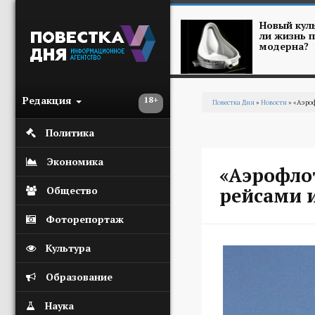
Перейти к основному содержанию
Новый куль
ли жизнь п
модерна?
Редакция
18+
Повестка Дня
»
Новости
» «Аэроф
Вы здесь
Политика
Экономика
«Аэрофло
рейсами 
Общество
Фоторепортаж
Культура
Образование
Наука