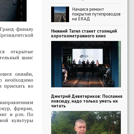
Начался ремонт
покрытия путепроводов
на ЕКАД
Гранд-финалу
Нижний Тагил станет столицей
Президентской
короткометражного кино
ся открытые
ительный шанс
ошел онлайн,
о необходимо
и приехать во
Дмитрий Девятериков: Послания
повсюду, надо только уметь их
 направлениям
читать
ркур, фриран,
инг и рэп. По
ной культуры