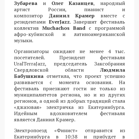
Зубарева
и
Олег Казанцев
, народный
артист России, пианист и
композитор
Даниил Крамер
вместе с
резидентами
EverJazz
. Завершит фестиваль
коллектив
Muchachos Band
с программой
афро-кубинской и латиноамериканской
музыки.
Организаторы ожидают не менее 4 тыс.
посетителей. Президент фестиваля
UralTerraJazz, председатель Заксобрания
Свердловской области
Людмила
Бабушкина
отметила, что проект успешно
развивается с момента основания. На
фестиваль приезжают гости не только из
муниципалитетов региона, но и из других
регионов, а одной из добрых традиций стала
«джазовая» электричка из Екатеринбурга.
Идейным вдохновителем фестиваля
является Даниил Крамер.
Электропоезд «Финист» отправится из
Екатеринбурга в 10:38 и прибудет в