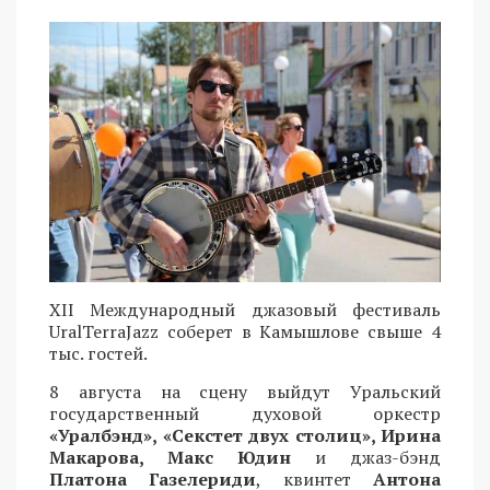
XII Международный джазовый фестиваль
UralTerraJazz соберет в Камышлове свыше 4
тыс. гостей.
8 августа на сцену выйдут Уральский
государственный духовой оркестр
«Уралбэнд», «Секстет двух столиц», Ирина
Макарова, Макс Юдин
и джаз-бэнд
Платона Газелериди
, квинтет
Антона