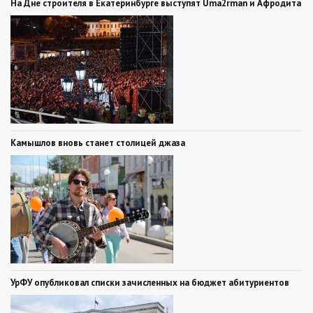
На Дне строителя в Екатеринбурге выступят Uma2rman и Афродита
Камышлов вновь станет столицей джаза
УрФУ опубликовал списки зачисленных на бюджет абитуриентов