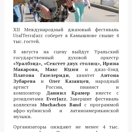
XII Международный джазовый фестиваль
UralTerraJazz соберет в Камышлове свыше 4
тыс. гостей.
8 августа на сцену выйдут Уральский
государственный духовой оркестр
«Уралбэнд», «Секстет двух столиц», Ирина
Макарова, Макс Юдин
и джаз-бэнд
Платона Газелериди
, квинтет
Антона
Зубарева
и
Олег Казанцев
, народный
артист России, пианист и
композитор
Даниил Крамер
вместе с
резидентами
EverJazz
. Завершит фестиваль
коллектив
Muchachos Band
с программой
афро-кубинской и латиноамериканской
музыки.
Организаторы ожидают не менее 4 тыс.