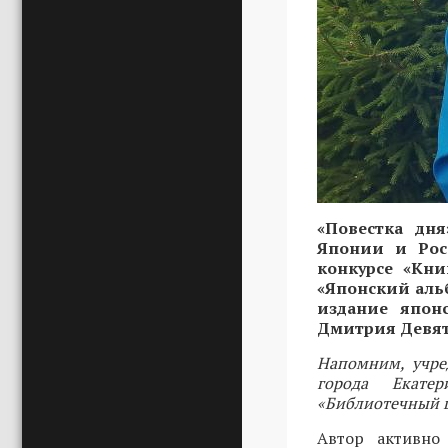
«Повестка дня
Японии и Росс
конкурсе «Кни
«Японский альб
издание япон
Дмитрия Девяте
Напомним, учре
города Екате
«Библиотечный ц
Автор активно