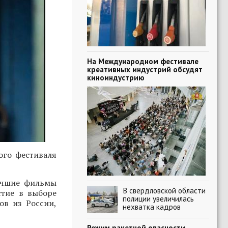
На Международном фестивале
креативных индустрий обсудят
киноиндустрию
ого фестиваля
лучшие фильмы
В свердловской области
стие в выборе
полиции увеличилась
ов из России,
нехватка кадров
Режим ракетной опасности