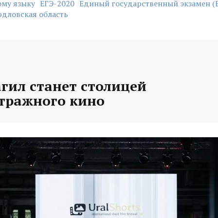
ому языку
ЕГЭ-2020
Единый государственный экзамен (
рдловская область
гил станет столицей
тражного кино