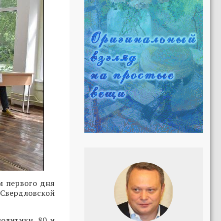
м первого дня
 Свердловской
олитики, 80 и