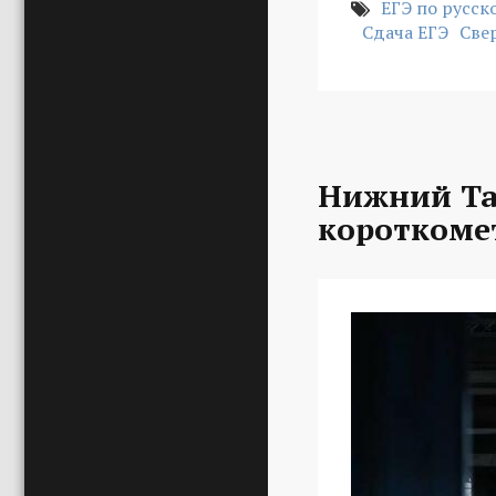
ЕГЭ по русск
Сдача ЕГЭ
Све
Нижний Та
короткоме