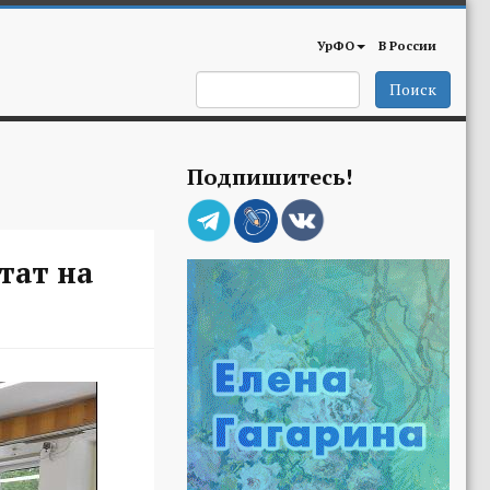
УрФО
В России
Поиск
Подпишитесь!
тат на