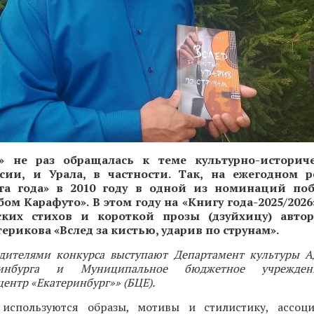
» не раз обращалась к теме культурно-историч
ии, и Урала, в частности. Так, на ежегодном 
га года» в 2010 году в одной из номинаций по
ом Карафуто». В этом году на «Книгу года-2025/202
ских стихов и короткой прозы (дзуйхицу) авто
рикова «Вслед за кистью, ударив по струнам».
дителями конкурса выступают Департамент культуры 
ринбурга и Муниципальное бюджетное учрежден
ентр «Екатеринбург»» (БЦЕ).
 используются образы, мотивы и стилистику, ассоц