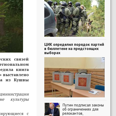
ЦИК определил порядок партий
в бюллетене на предстоящих
выборах
еских связей
региональном
бедила книга
6» выставлено
ра из Кушвы
Администрации
ие культуры
Путин подписал законы
об ограничениях для
иирующиеся с
релокантов,