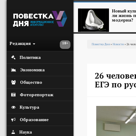
Перейти к основному содержанию
Новый куль
ли жизнь п
модерна?
Редакция
18+
Повестка Дня
»
Новости
» 26 чел
Вы здесь
Политика
Экономика
26 челове
ЕГЭ по ру
Общество
Фоторепортаж
Культура
Образование
Наука