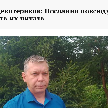
евятериков: Послания повсюду
ть их читать