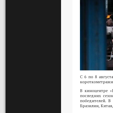
С 6 по 8 авгус
короткометражно
В киноцентре «
последних сезо
победителей. В
Бразилии, Китая