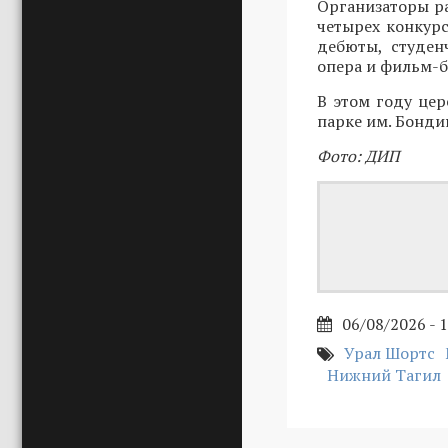
Организаторы ра
четырех конкур
дебюты, студен
опера и фильм-б
В этом году це
парке им. Бондин
Фото: ДИП
06/08/2026 - 
Урал Шортс
Нижний Тагил