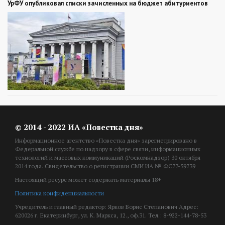
УрФУ опубликовал списки зачисленных на бюджет абитуриентов
© 2014 - 2022 ИА «Повестка дня»
Информационное агентство «Повестка дня» зарегистрировано в
Федеральной службе по надзору в сфере связи, информационных
технологий и массовых коммуникаций (Роскомнадзор) 30 октября
2014 года. Свидетельство о регистрации СМИ ИА № ФС77-59739
Настоящий ресурс может содержать материалы 18+
Политика конфиденциальности
Учредитель и главный редактор: Ярков Борис Степанович Адрес:
620026 г. Екатеринбург, ул. К. Маркса, 12., оф.31. Тел.: 8-922-144-78-53