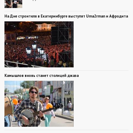
На Дне строителя в Екатеринбурге выступят Uma2rman и Афродита
Камышлов вновь станет столицей джаза