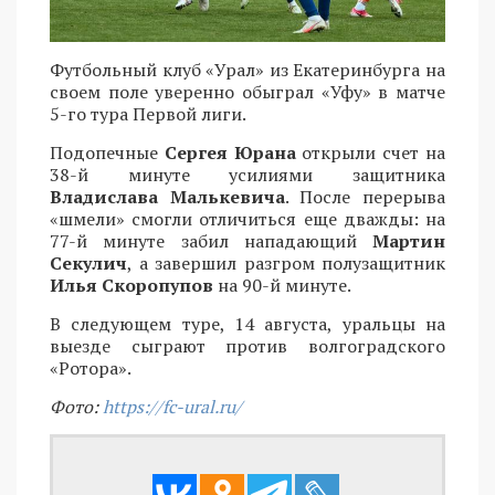
Футбольный клуб «Урал» из Екатеринбурга на
своем поле уверенно обыграл «Уфу» в матче
5-го тура Первой лиги.
Подопечные
Сергея Юрана
открыли счет на
38-й минуте усилиями защитника
Владислава Малькевича
. После перерыва
«шмели» смогли отличиться еще дважды: на
77-й минуте забил нападающий
Мартин
Секулич
, а завершил разгром полузащитник
Илья Скоропупов
на 90-й минуте.
В следующем туре, 14 августа, уральцы на
выезде сыграют против волгоградского
«Ротора».
Фото:
https://fc-ural.ru/