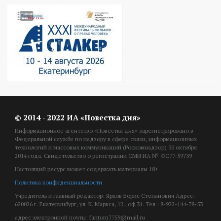
© 2014 - 2022 ИА «Повестка дня»
Информационное агентство «Повестка дня» зарегистрировано в
Федеральной службе по надзору в сфере связи, информационных
технологий и массовых коммуникаций (Роскомнадзор) 30 октября
2014 года. Свидетельство о регистрации СМИ ИА № ФС77-59739
Настоящий ресурс может содержать материалы 18+
Политика конфиденциальности
Учредитель и главный редактор: Ярков Борис Степанович Адрес:
620026 г. Екатеринбург, ул. К. Маркса, 12., оф.31. Тел.: 8-922-144-78-53
адрес электронной почты: fantom7759@mail.ru