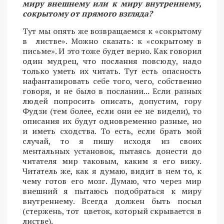
миру внешнему или к миру внутреннему,
сокрытому от прямого взгляда?
Тут мы опять же возвращаемся к «сокрытому
в листве». Можно сказать: к «сокрытому в
письме». И это тоже будет верно. Как говорил
один мудрец, что послания повсюду, надо
только уметь их читать. Тут есть опасность
нафантазировать себе того, чего, собственно
говоря, и не было в послании... Если разных
людей попросить описать, допустим, гору
Фудзи (тем более, если они ее не видели), то
описания их будут одновременно разные, но
и иметь сходства. То есть, если брать мой
случай, то я пишу исходя из своих
ментальных установок, пытаясь донести до
читателя мир таковым, каким я его вижу.
Читатель же, как я думаю, видит в нем то, к
чему готов его мозг. Думаю, что через мир
внешний я пытаюсь подобраться к миру
внутреннему. Всегда должен быть посыл
(стержень, тот цветок, который скрывается в
листве).