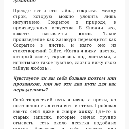
дыхания?
Прежде всего это тайна, сокрытая между
строк, которую можно уловить лишь
интуитивно. Сокрытое в природе, в
произведениях искусства. В Японии это,
кажется называется
югэн.
Такое
произведение как Хагакурэ переводится как
Сокрытое в листве, и взято оно из
стихотворений Сайге. «Когда я вижу цветок,
который живет, скрываясь под листьями, я
испытываю такое чувство, словно вижу свою
тайную любовь».
Чувствуете ли вы себя больше поэтом или
прозаиком, или же эти два пути для вас
неразделимы?
Свой творческий путь я начал с прозы, но
постепенно стал сочинять и стихи. Пробовал
как-то себя даже в жанре
хокку
. Где-то в
старых записях, которые сейчас трудно
отыскать, есть около десятка подобных
стихов. Чувствую я себя поэтом или