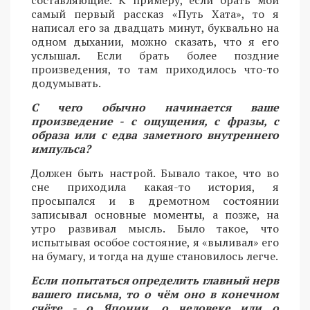
составляющие. К примеру, если брать мой
самый первый рассказ «Путь Хата», то я
написал его за двадцать минут, буквально на
одном дыхании, можно сказать, что я его
услышал. Если брать более поздние
произведения, то там приходилось что-то
додумывать.
С чего обычно начинается ваше
произведение - с ощущения, с фразы, с
образа или с едва заметного внутреннего
импульса?
Должен быть настрой. Бывало такое, что во
сне приходила какая-то история, я
просыпался и в дремотном состоянии
записывал основные моменты, а позже, на
утро развивал мысль. Было такое, что
испытывая особое состояние, я «выливал» его
на бумагу, и тогда на душе становилось легче.
Если попытаться определить главный нерв
вашего письма, то о чём оно в конечном
счёте - о Японии, о человеке или о