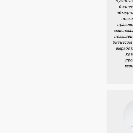
Нужно ак
бизнес
объедин
новых
правовы
максимал
повышени
бизнесом 
выработ
кот
про
вза