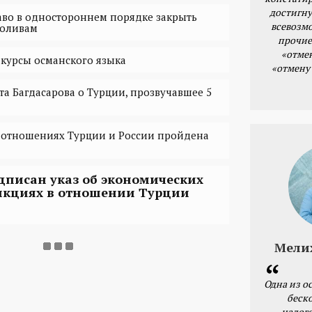
достигну
аво в одностороннем порядке закрыть
всевозм
роливам
прочие
«отме
 курсы османского языка
«отмену
та Багдасарова о Турции, прозвучавшее 5
 отношениях Турции и России пройдена
дписан указ об экономических
нкциях в отношении Турции
Мели
Одна из о
беск
налог