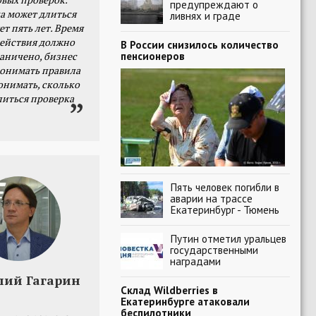
предупреждают о
а может длиться
ливнях и граде
ет пять лет. Время
действия должно
В России снизилось количество
пенсионеров
раничено, бизнес
онимать правила
онимать, сколько
литься проверка
Пять человек погибли в
аварии на трассе
Екатеринбург - Тюмень
Путин отметил уральцев
государственными
наградами
лий Гагарин
Склад Wildberries в
Екатеринбурге атаковали
беспилотники