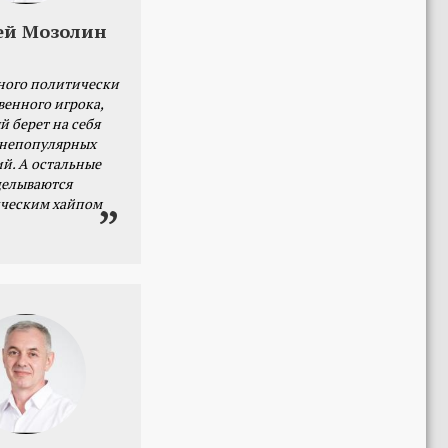
ей Мозолин
ного политически
венного игрока,
й берет на себя
 непопулярных
й. А остальные
делываются
ческим хайпом