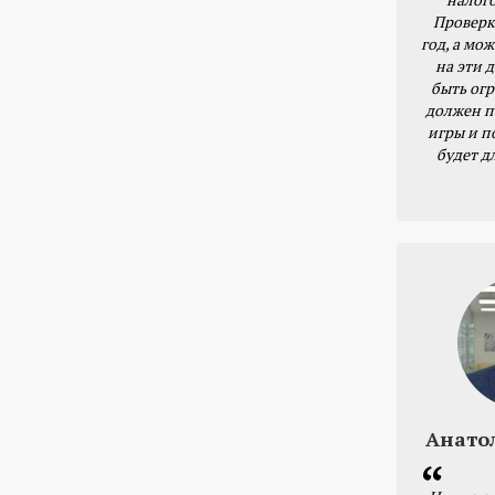
Проверк
год, а мож
на эти 
быть ог
должен п
игры и п
будет д
Анато