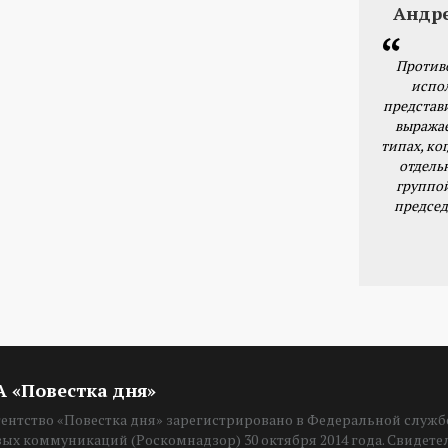
Андр
Против
испо
представ
выражае
типах, ког
отдель
группо
председ
ИА «Повестка дня»
нтство «Повестка дня» зарегистрировано в Федеральной службе
вых коммуникаций (Роскомнадзор) 30 октября 2014 года. Свидет