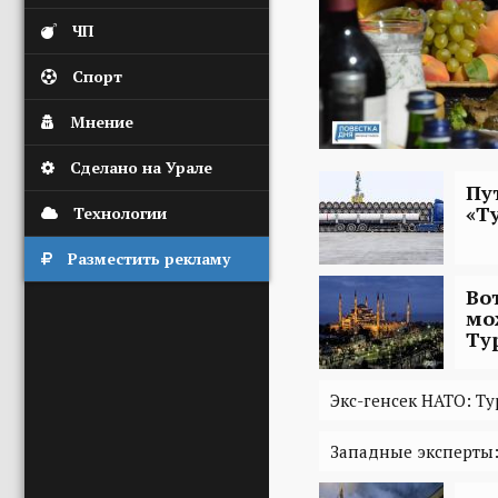
ЧП
Спорт
Мнение
Сделано на Урале
Пу
«Т
Технологии
Разместить рекламу
Во
мо
Ту
Экс-генсек НАТО: Т
Западные эксперты: