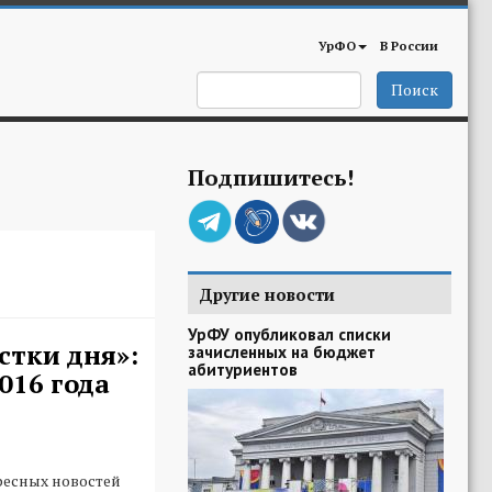
УрФО
В России
Поиск
Подпишитесь!
Другие новости
УрФУ опубликовал списки
стки дня»:
зачисленных на бюджет
абитуриентов
016 года
ресных новостей