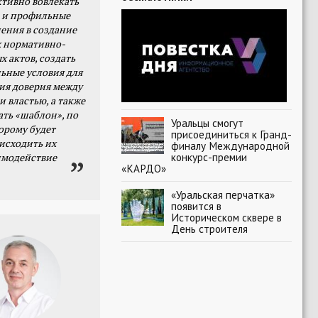
тивно вовлекать
 и профильные
ения в создание
 нормативно-
х актов, создать
ьные условия для
я доверия между
и властью, а также
ать «шаблон», по
Уральцы смогут
орому будет
присоединиться к Гранд-
исходить их
финалу Международной
конкурс-премии
имодействие
«КАРДО»
«Уральская перчатка»
появится в
Историческом сквере в
День строителя