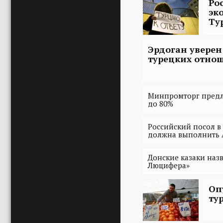
Ро
эк
Ту
Эрдоган уверен
турецких отно
Минпромторг предл
до 80%
Российский посол в
должна выполнить 
Донские казаки назв
Люцифера»
Оп
ту