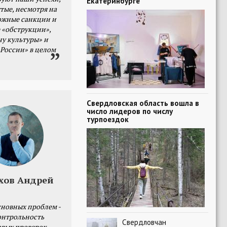
Екатеринбурге
тые, несмотря на
ожные санкции и
 «обструкции»,
ну культуры» и
 России» в целом
Свердловская область вошла в
число лидеров по числу
турпоездок
хов Андрей
сновных проблем -
онтрольность
Свердловчан
овых проверок.