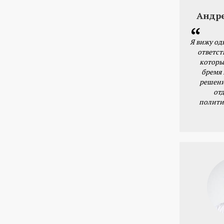
Андр
Я вижу од
ответст
которы
бремя
решени
от
полити