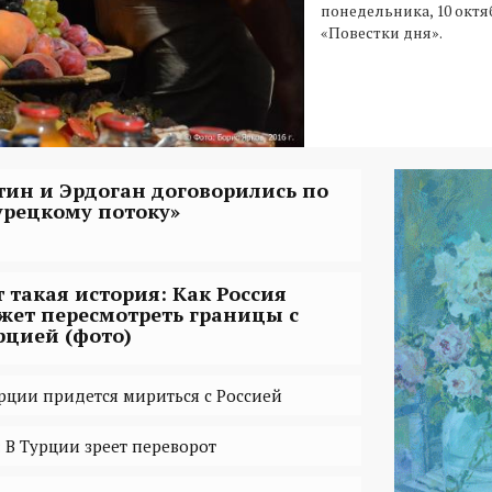
понедельника, 10 октя
«Повестки дня».
тин и Эрдоган договорились по
урецкому потоку»
т такая история: Как Россия
жет пересмотреть границы с
рцией (фото)
урции придется мириться с Россией
 В Турции зреет переворот