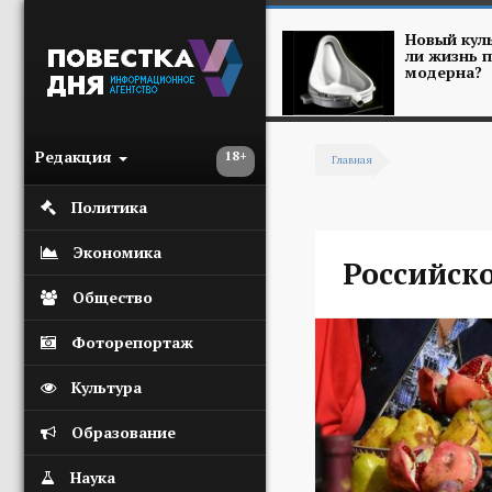
Перейти к основному содержанию
Новый куль
ли жизнь п
модерна?
Редакция
18+
Главная
Вы здесь
Политика
Экономика
Российск
Общество
Фоторепортаж
Культура
Образование
Наука