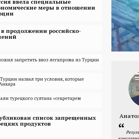
ссия ввела специальные
ономические меры в отношении
рции
 в продолжении российско-
шений
ожил запретить ввоз легкпрома из Турции
 Турции назвал три условия, которые
Анкара
али турецкого султана «секретарем
Анато
убликован список запрещенных
рецких продуктов
Резул
констатир