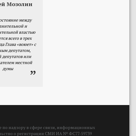
ей Мозолин
остояние между
лнительной и
ительной властью
тся всего в трех
да Глава «воюет» с
ным депутатом,
й депутатов или
ателем местной
думы
 по надзору в сфере связи, информационных
ельство о регистрации СМИ ИА № ФС77-59739