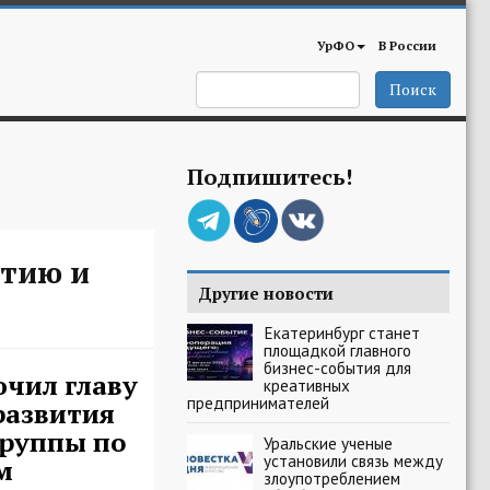
УрФО
В России
Поиск
Подпишитесь!
итию и
Другие новости
Екатеринбург станет
площадкой главного
бизнес-события для
чил главу
креативных
предпринимателей
азвития
группы по
Уральские ученые
установили связь между
м
злоупотреблением