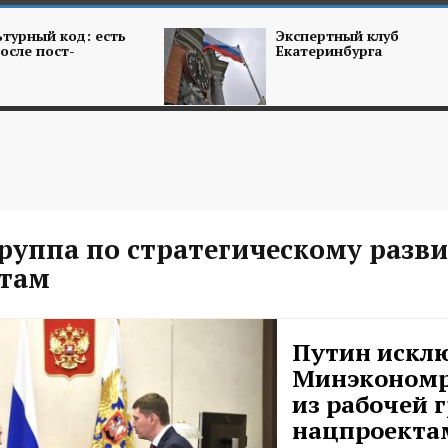
турный код: есть
Экспертный клуб
осле пост-
Екатеринбурга
группа по стратегическому разв
там
Путин исклю
Минэкономр
из рабочей 
нацпроекта