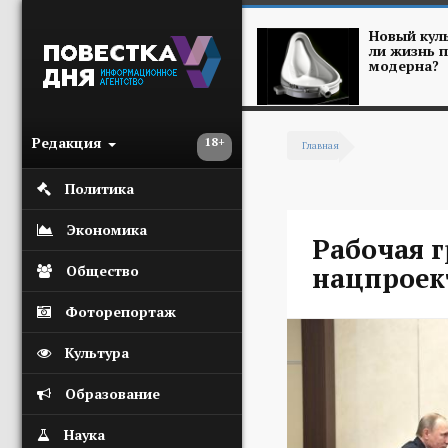
Перейти к основному содержанию
Новый куль
ли жизнь п
модерна?
Редакция
18+
Главная
Вы здесь
Политика
Экономика
Рабочая 
нацпроек
Общество
Фоторепортаж
Культура
Образование
Наука