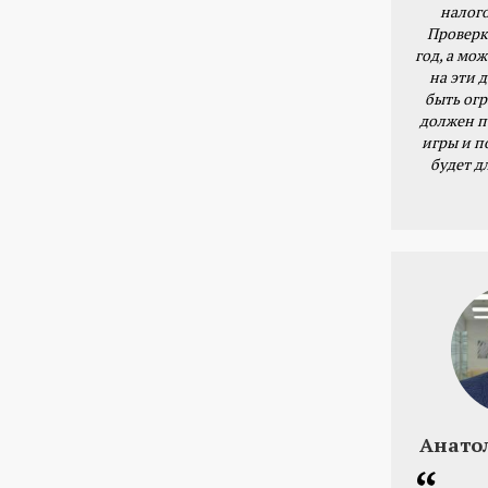
налог
Проверк
год, а мож
на эти 
быть ог
должен п
игры и п
будет д
Анато