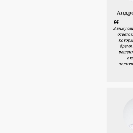
Андр
Я вижу од
ответст
которы
бремя
решени
от
полити