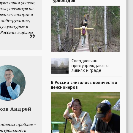
турпоездок
уют наши успехи,
тые, несмотря на
ожные санкции и
 «обструкции»,
ну культуры» и
 России» в целом
Свердловчан
предупреждают о
ливнях и граде
В России снизилось количество
пенсионеров
хов Андрей
сновных проблем -
онтрольность