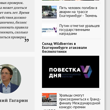
овых проверок.
а может длиться
Пять человек погибли в
аварии на трассе
ет пять лет. Время
Екатеринбург - Тюмень
действия должно
раничено, бизнес
Путин отметил уральцев
онимать правила
государственными
онимать, сколько
наградами
литься проверка
Склад Wildberries в
Екатеринбурге атаковали
беспилотники
Уральцы смогут
присоединиться к Гранд-
лий Гагарин
финалу Международной
конкурс-премии