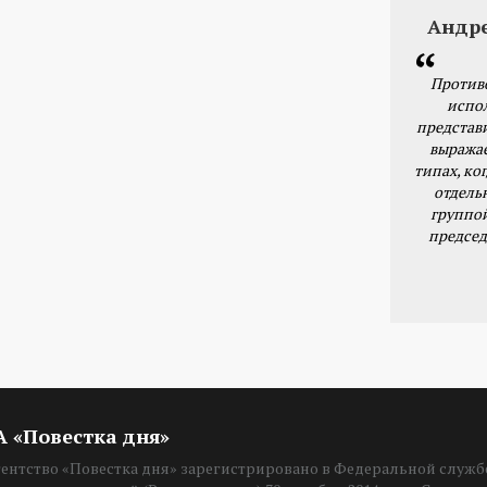
Андр
Против
испо
представ
выражае
типах, ког
отдель
группо
председ
ИА «Повестка дня»
нтство «Повестка дня» зарегистрировано в Федеральной службе