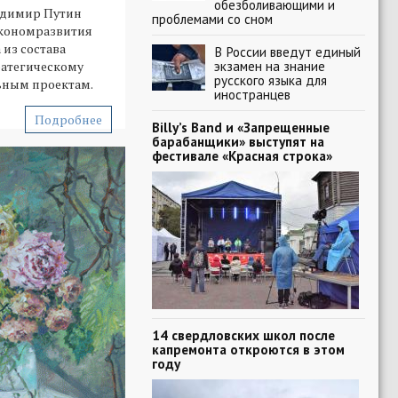
обезболивающими и
адимир Путин
проблемами со сном
кономразвития
из состава
В России введут единый
экзамен на знание
ратегическому
русского языка для
ьным проектам.
иностранцев
Подробнее
Billy’s Band и «Запрещенные
барабанщики» выступят на
фестивале «Красная строка»
14 свердловских школ после
капремонта откроются в этом
году