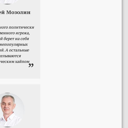
ей Мозолин
ного политически
венного игрока,
й берет на себя
 непопулярных
й. А остальные
делываются
ческим хайпом