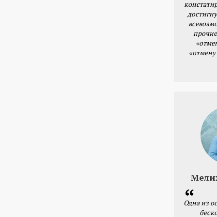
констатир
достигну
всевозм
прочие
«отме
«отмену
Мели
Одна из о
беск