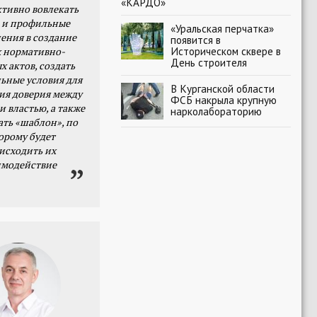
«КАРДО»
тивно вовлекать
 и профильные
«Уральская перчатка»
ения в создание
появится в
Историческом сквере в
 нормативно-
День строителя
х актов, создать
ьные условия для
В Курганской области
я доверия между
ФСБ накрыла крупную
и властью, а также
нарколабораторию
ать «шаблон», по
орому будет
исходить их
имодействие