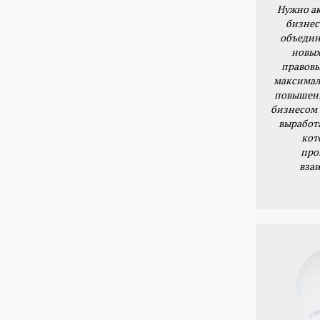
Нужно ак
бизнес
объедин
новых
правовы
максимал
повышени
бизнесом 
выработ
кот
про
вза