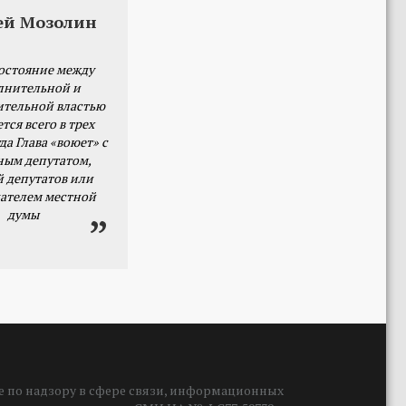
ей Мозолин
остояние между
лнительной и
ительной властью
тся всего в трех
да Глава «воюет» с
ным депутатом,
й депутатов или
ателем местной
думы
 по надзору в сфере связи, информационных